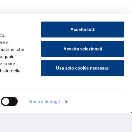
Accetta tutti
co.
he si
Accetta selezionati
ormazioni che
ontattaci
u quali
i e come
Usa solo cookie necessari
 sito nella
Mostra dettagli
Programma di Fidelizzazione