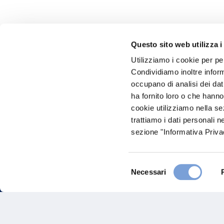
Questo sito web utilizza i
Utilizziamo i cookie per pe
Hai bi
Condividiamo inoltre informa
occupano di analisi dei dat
Trova l'A
ha fornito loro o che hanno
nostro Ag
cookie utilizziamo nella s
trattiamo i dati personali n
sezione "Informativa Privac
Selezione
Necessari
del
consenso
FAQ