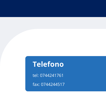
Telefono
tel:
0744241761
fax: 0744244517