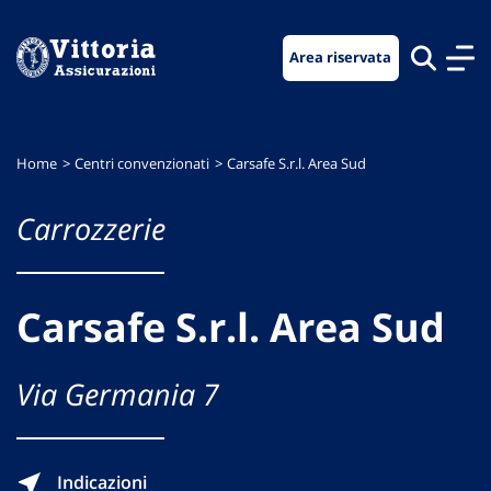
Vai
Vai
Vai
al
al
al
Area riservata
menu
contenuto
footer
di
principale
navigazione
Home
Centri convenzionati
Carsafe S.r.l. Area Sud
Carrozzerie
Carsafe S.r.l. Area Sud
Via Germania 7
Indicazioni