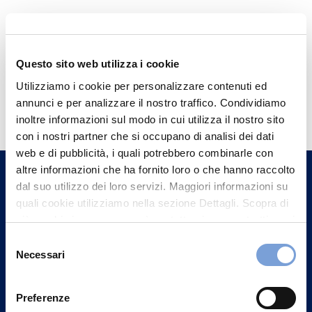
Questo sito web utilizza i cookie
Utilizziamo i cookie per personalizzare contenuti ed
Hai bisogno di
annunci e per analizzare il nostro traffico. Condividiamo
informazioni?
inoltre informazioni sul modo in cui utilizza il nostro sito
con i nostri partner che si occupano di analisi dei dati
Trova l'Agenzia più vicina a te e parla con
web e di pubblicità, i quali potrebbero combinarle con
un nostro Agente.
altre informazioni che ha fornito loro o che hanno raccolto
dal suo utilizzo dei loro servizi. Maggiori informazioni su
Contattaci
quali cookie utilizziamo nella sezione Dettagli. Scopra di
più su chi siamo, come può contattarci e come trattiamo i
dati personali nella nostra Informativa sulla privacy che
Selezione
può trovare nel footer del sito nella sezione "Informativa
Necessari
del
Privacy del sito".
consenso
Preferenze