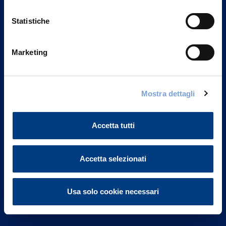
Statistiche
Marketing
Vittoria Assicurazioni S.p.A.
Via Ignazio Gardella, 2
Mostra dettagli
20149 Milano
Part. IVA 01329510158
Accetta tutti
FAQ
Governance
Accetta selezionati
Investor Relations
Usa solo cookie necessari
Altre informazioni