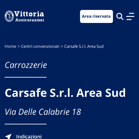
Vai
Vai
Vai
al
al
al
Area riservata
menu
contenuto
footer
di
principale
navigazione
Home
Centri convenzionati
Carsafe S.r.l. Area Sud
Carrozzerie
Carsafe S.r.l. Area Sud
Via Delle Calabrie 18
Indicazioni