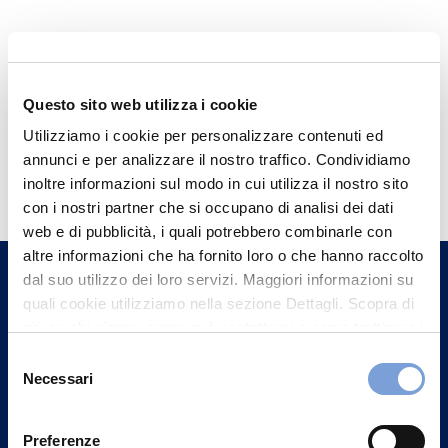
Questo sito web utilizza i cookie
Utilizziamo i cookie per personalizzare contenuti ed
Hai bisogno di
annunci e per analizzare il nostro traffico. Condividiamo
inoltre informazioni sul modo in cui utilizza il nostro sito
informazioni?
con i nostri partner che si occupano di analisi dei dati
Trova l'Agenzia più vicina a te e parla con
web e di pubblicità, i quali potrebbero combinarle con
un nostro Agente.
altre informazioni che ha fornito loro o che hanno raccolto
dal suo utilizzo dei loro servizi. Maggiori informazioni su
quali cookie utilizziamo nella sezione Dettagli. Scopra di
Contattaci
più su chi siamo, come può contattarci e come trattiamo i
dati personali nella nostra Informativa sulla privacy che
Selezione
può trovare nel footer del sito nella sezione "Informativa
Necessari
del
Privacy del sito".
consenso
Preferenze