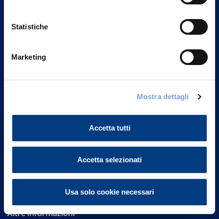
Statistiche
Marketing
Vittoria Assicurazioni S.p.A.
Via Ignazio Gardella, 2
Mostra dettagli
20149 Milano
Part. IVA 01329510158
Accetta tutti
FAQ
Accetta selezionati
Governance
Investor Relations
Usa solo cookie necessari
Altre informazioni