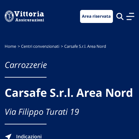
Vai
Vai
Vai
al
al
al
Area riservata
menu
contenuto
footer
di
principale
navigazione
Home
Centri convenzionati
Carsafe S.r.l. Area Nord
Carrozzerie
Carsafe S.r.l. Area Nord
Via Filippo Turati 19
Indicazioni