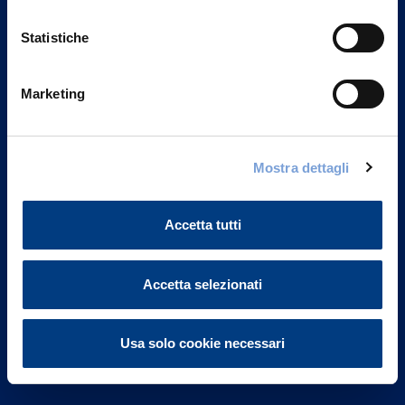
Statistiche
Marketing
Vittoria Assicurazioni S.p.A.
Via Ignazio Gardella, 2
Mostra dettagli
20149 Milano
Part. IVA 01329510158
Accetta tutti
FAQ
Governance
Accetta selezionati
Investor Relations
Usa solo cookie necessari
Altre informazioni