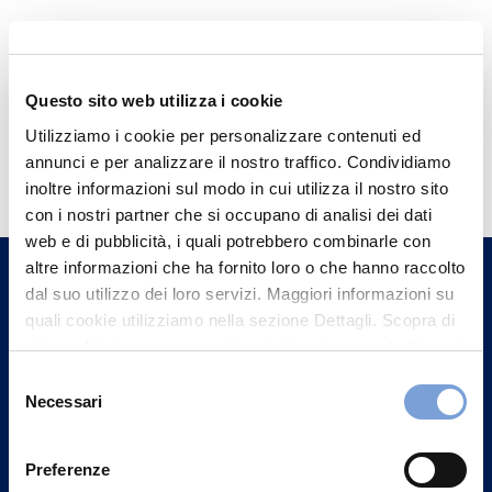
Questo sito web utilizza i cookie
Utilizziamo i cookie per personalizzare contenuti ed
Hai bisogno di
annunci e per analizzare il nostro traffico. Condividiamo
informazioni?
inoltre informazioni sul modo in cui utilizza il nostro sito
con i nostri partner che si occupano di analisi dei dati
Trova l'Agenzia più vicina a te e parla con
web e di pubblicità, i quali potrebbero combinarle con
un nostro Agente.
altre informazioni che ha fornito loro o che hanno raccolto
dal suo utilizzo dei loro servizi. Maggiori informazioni su
Contattaci
quali cookie utilizziamo nella sezione Dettagli. Scopra di
più su chi siamo, come può contattarci e come trattiamo i
dati personali nella nostra Informativa sulla privacy che
Selezione
può trovare nel footer del sito nella sezione "Informativa
Necessari
del
Privacy del sito".
consenso
Preferenze