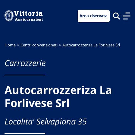
Vai
Vai
Vai
al
al
al
Area riservata
menu
contenuto
footer
di
principale
navigazione
Home
Centri convenzionati
Autocarrozzeriza La Forlivese Srl
Carrozzerie
Autocarrozzeriza La
Forlivese Srl
Localita' Selvapiana 35