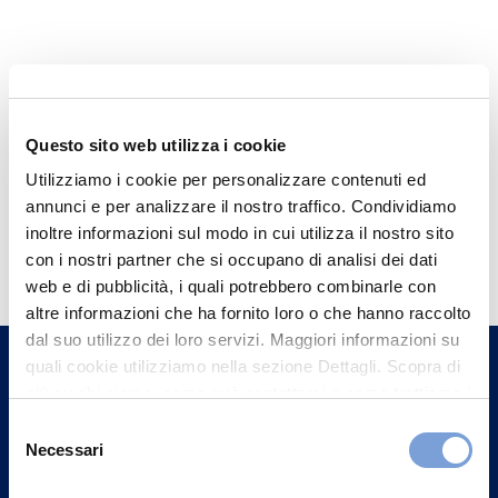
Questo sito web utilizza i cookie
Utilizziamo i cookie per personalizzare contenuti ed
annunci e per analizzare il nostro traffico. Condividiamo
Hai bisogno di
inoltre informazioni sul modo in cui utilizza il nostro sito
con i nostri partner che si occupano di analisi dei dati
informazioni?
web e di pubblicità, i quali potrebbero combinarle con
Trova l'Agenzia più vicina a te e parla con
altre informazioni che ha fornito loro o che hanno raccolto
un nostro Agente.
dal suo utilizzo dei loro servizi. Maggiori informazioni su
quali cookie utilizziamo nella sezione Dettagli. Scopra di
più su chi siamo, come può contattarci e come trattiamo i
Contattaci
dati personali nella nostra Informativa sulla privacy che
Selezione
può trovare nel footer del sito nella sezione "Informativa
Necessari
del
Privacy del sito".
consenso