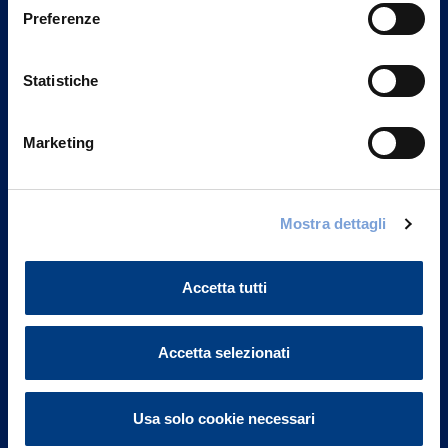
Preferenze
Statistiche
Marketing
Mostra dettagli
Vittoria Assicurazioni S.p.A.
Via Ignazio Gardella, 2
20149 Milano
Accetta tutti
Part. IVA 01329510158
FAQ
Accetta selezionati
Governance
Usa solo cookie necessari
Investor Relations