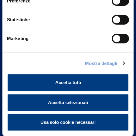
Preferenze
Statistiche
Marketing
Vittoria Assicurazioni S.p.A.
Mostra dettagli
Via Ignazio Gardella, 2
20149 Milano
Part. IVA 01329510158
Accetta tutti
FAQ
Accetta selezionati
Governance
Usa solo cookie necessari
Investor Relations