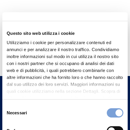
Questo sito web utilizza i cookie
Utilizziamo i cookie per personalizzare contenuti ed
annunci e per analizzare il nostro traffico. Condividiamo
Hai bisogno di
inoltre informazioni sul modo in cui utilizza il nostro sito
informazioni?
con i nostri partner che si occupano di analisi dei dati
web e di pubblicità, i quali potrebbero combinarle con
Trova l'Agenzia più vicina a te e parla con
altre informazioni che ha fornito loro o che hanno raccolto
un nostro Agente.
dal suo utilizzo dei loro servizi. Maggiori informazioni su
quali cookie utilizziamo nella sezione Dettagli. Scopra di
Contattaci
più su chi siamo, come può contattarci e come trattiamo i
dati personali nella nostra Informativa sulla privacy che
Selezione
può trovare nel footer del sito nella sezione "Informativa
Necessari
del
Privacy del sito".
consenso