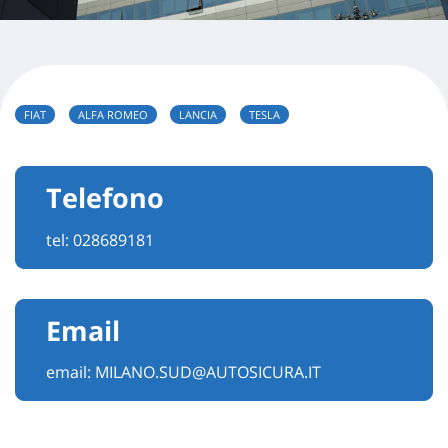
FIAT
ALFA ROMEO
LANCIA
TESLA
Telefono
tel:
028689181
Email
email:
MILANO.SUD@AUTOSICURA.IT