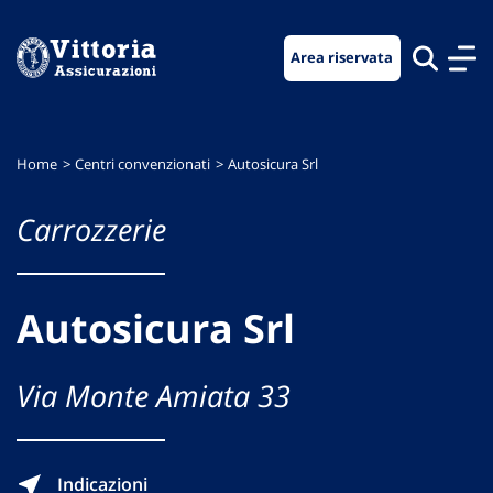
Vai
Vai
Vai
al
al
al
Area riservata
menu
contenuto
footer
di
principale
navigazione
Home
Centri convenzionati
Autosicura Srl
Carrozzerie
Autosicura Srl
Via Monte Amiata 33
Indicazioni