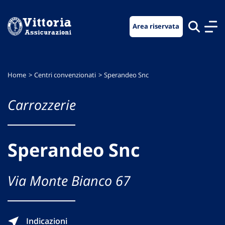
Vai
Vai
Vai
al
al
al
Area riservata
menu
contenuto
footer
di
principale
navigazione
Home
Centri convenzionati
Sperandeo Snc
Carrozzerie
Sperandeo Snc
Via Monte Bianco 67
Indicazioni