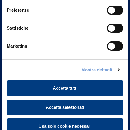
consenso
Preferenze
Statistiche
Marketing
Mostra dettagli
Vittoria Assicurazioni S.p.A.
Via Ignazio Gardella, 2
Accetta tutti
20149 Milano
Part. IVA 01329510158
Accetta selezionati
FAQ
Governance
Usa solo cookie necessari