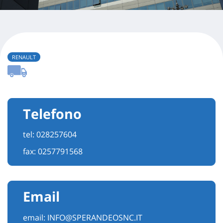
RENAULT
Telefono
tel:
028257604
fax: 0257791568
Email
email:
INFO@SPERANDEOSNC.IT