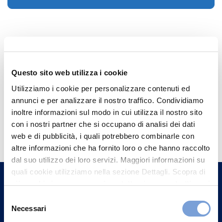
Questo sito web utilizza i cookie
Utilizziamo i cookie per personalizzare contenuti ed
annunci e per analizzare il nostro traffico. Condividiamo
inoltre informazioni sul modo in cui utilizza il nostro sito
Hai bisogno di
con i nostri partner che si occupano di analisi dei dati
informazioni?
web e di pubblicità, i quali potrebbero combinarle con
altre informazioni che ha fornito loro o che hanno raccolto
Trova l'Agenzia più vicina a te e parla con
dal suo utilizzo dei loro servizi. Maggiori informazioni su
un nostro Agente.
quali cookie utilizziamo nella sezione Dettagli. Scopra di
più su chi siamo, come può contattarci e come trattiamo i
dati personali nella nostra Informativa sulla privacy che
Contattaci
Selezione
può trovare nel footer del sito nella sezione "Informativa
Necessari
del
Privacy del sito".