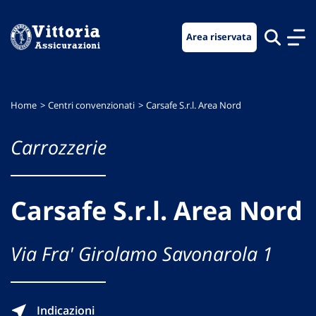
Vai
Vai
Vai
al
al
al
Area riservata
menu
contenuto
footer
di
principale
navigazione
Home
Centri convenzionati
Carsafe S.r.l. Area Nord
Carrozzerie
Carsafe S.r.l. Area Nord
Via Fra' Girolamo Savonarola 1
Indicazioni