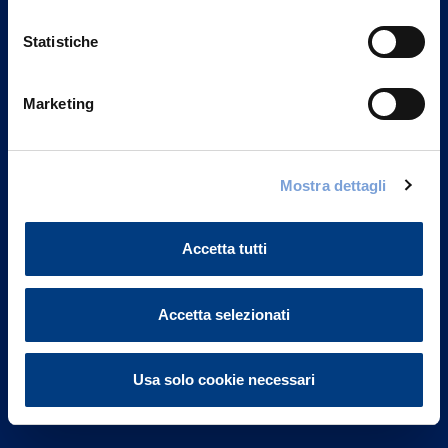
Statistiche
Marketing
Vittoria Assicurazioni S.p.A.
Via Ignazio Gardella, 2
Mostra dettagli
20149 Milano
Part. IVA 01329510158
Accetta tutti
FAQ
Governance
Accetta selezionati
Investor Relations
Usa solo cookie necessari
Altre informazioni