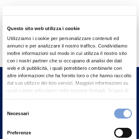
Questo sito web utilizza i cookie
Utilizziamo i cookie per personalizzare contenuti ed
Hai bisogno di
annunci e per analizzare il nostro traffico. Condividiamo
informazioni?
inoltre informazioni sul modo in cui utilizza il nostro sito
con i nostri partner che si occupano di analisi dei dati
Trova l'Agenzia più vicina a te e parla con
web e di pubblicità, i quali potrebbero combinarle con
un nostro Agente.
altre informazioni che ha fornito loro o che hanno raccolto
dal suo utilizzo dei loro servizi. Maggiori informazioni su
Contattaci
quali cookie utilizziamo nella sezione Dettagli. Scopra di
più su chi siamo, come può contattarci e come trattiamo i
dati personali nella nostra Informativa sulla privacy che
Selezione
può trovare nel footer del sito nella sezione "Informativa
Necessari
del
Privacy del sito".
consenso
Preferenze