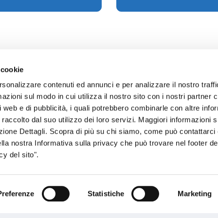
 cookie
rsonalizzare contenuti ed annunci e per analizzare il nostro traffi
zioni sul modo in cui utilizza il nostro sito con i nostri partner c
sogno di informazioni?
i web e di pubblicità, i quali potrebbero combinarle con altre inf
 raccolto dal suo utilizzo dei loro servizi. Maggiori informazioni s
genzia più vicina a te e parla con un
C
ezione Dettagli. Scopra di più su chi siamo, come può contattarc
ente.
ella nostra Informativa sulla privacy che può trovare nel footer del
y del sito".
Preferenze
Statistiche
Marketing