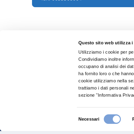
Questo sito web utilizza i
Utilizziamo i cookie per pe
Condividiamo inoltre informa
Hai bi
occupano di analisi dei dat
ha fornito loro o che hanno
Trova l'A
cookie utilizziamo nella s
nostro Ag
trattiamo i dati personali n
sezione "Informativa Privac
Selezione
Necessari
del
consenso