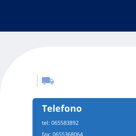
Telefono
tel:
065583892
fax: 0655368064