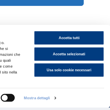
Accetta tutti
co.
he si
Accetta selezionati
ormazioni che
u quali
ontattaci
i e come
Usa solo cookie necessari
 sito nella
Mostra dettagli