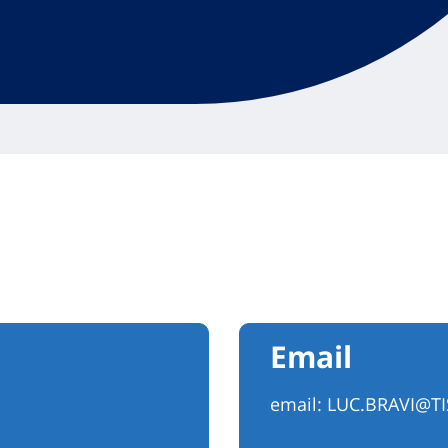
Email
email:
LUC.BRAVI@TIS