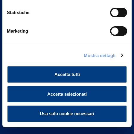
Statistiche
Marketing
Vittoria Assicurazioni S.p.A.
Via Ignazio Gardella, 2
Mostra dettagli
20149 Milano
Part. IVA 01329510158
Accetta tutti
FAQ
Governance
Accetta selezionati
Investor Relations
Usa solo cookie necessari
Altre informazioni