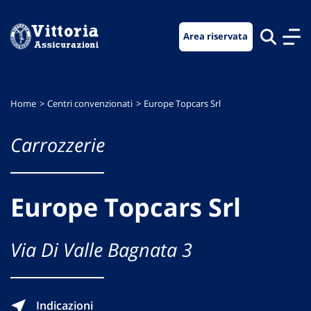
Vai
Vai
Vai
al
al
al
Area riservata
menu
contenuto
footer
di
principale
navigazione
Home
Centri convenzionati
Europe Topcars Srl
Carrozzerie
Europe Topcars Srl
Via Di Valle Bagnata 3
Indicazioni