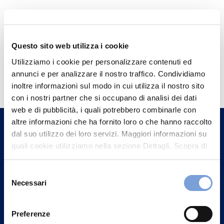
Questo sito web utilizza i cookie
Utilizziamo i cookie per personalizzare contenuti ed
Hai bisogno di
annunci e per analizzare il nostro traffico. Condividiamo
informazioni?
inoltre informazioni sul modo in cui utilizza il nostro sito
con i nostri partner che si occupano di analisi dei dati
Trova l'Agenzia più vicina a te e parla con
web e di pubblicità, i quali potrebbero combinarle con
un nostro Agente.
altre informazioni che ha fornito loro o che hanno raccolto
dal suo utilizzo dei loro servizi. Maggiori informazioni su
Contattaci
quali cookie utilizziamo nella sezione Dettagli. Scopra di
più su chi siamo, come può contattarci e come trattiamo i
dati personali nella nostra Informativa sulla privacy che
Selezione
può trovare nel footer del sito nella sezione "Informativa
Necessari
del
Privacy del sito".
consenso
Preferenze