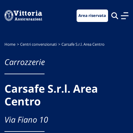
Vai
Vai
Vai
al
al
al
Area riservata
menu
contenuto
footer
di
principale
navigazione
Home
Centri convenzionati
Carsafe S.r.l. Area Centro
Carrozzerie
Carsafe S.r.l. Area
Centro
Via Fiano 10