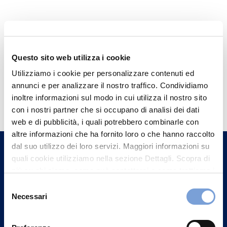
Questo sito web utilizza i cookie
Utilizziamo i cookie per personalizzare contenuti ed
annunci e per analizzare il nostro traffico. Condividiamo
Hai bisogno di
inoltre informazioni sul modo in cui utilizza il nostro sito
informazioni?
con i nostri partner che si occupano di analisi dei dati
web e di pubblicità, i quali potrebbero combinarle con
Trova l'Agenzia più vicina a te e parla con
altre informazioni che ha fornito loro o che hanno raccolto
un nostro Agente.
dal suo utilizzo dei loro servizi. Maggiori informazioni su
quali cookie utilizziamo nella sezione Dettagli. Scopra di
Contattaci
più su chi siamo, come può contattarci e come trattiamo i
dati personali nella nostra Informativa sulla privacy che
Selezione
può trovare nel footer del sito nella sezione "Informativa
Necessari
del
Privacy del sito".
consenso