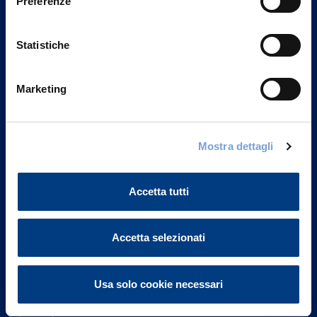
Preferenze
Statistiche
Marketing
Vittoria Assicurazioni S.p.A.
Mostra dettagli
Via Ignazio Gardella, 2
20149 Milano
Part. IVA 01329510158
Accetta tutti
FAQ
Accetta selezionati
Governance
Usa solo cookie necessari
Investor Relations