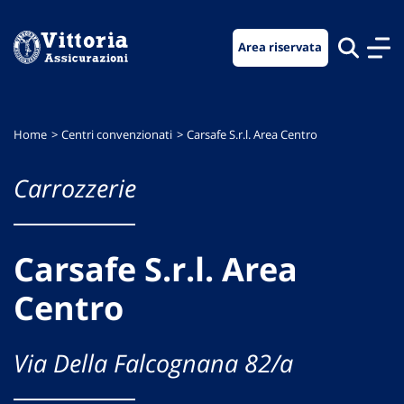
Vai
Vai
Vai
al
al
al
Area riservata
menu
contenuto
footer
di
principale
navigazione
Home
Centri convenzionati
Carsafe S.r.l. Area Centro
Carrozzerie
Carsafe S.r.l. Area
Centro
Via Della Falcognana 82/a