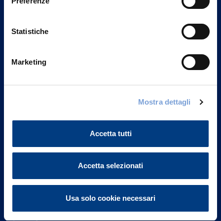
Preferenze
Statistiche
Marketing
Vittoria Assicurazioni S.p.A.
Mostra dettagli
Via Ignazio Gardella, 2
20149 Milano
Part. IVA 01329510158
Accetta tutti
FAQ
Accetta selezionati
Governance
Usa solo cookie necessari
Investor Relations