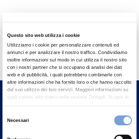
Questo sito web utilizza i cookie
Utilizziamo i cookie per personalizzare contenuti ed
annunci e per analizzare il nostro traffico. Condividiamo
Hai bisogno di
inoltre informazioni sul modo in cui utilizza il nostro sito
informazioni?
con i nostri partner che si occupano di analisi dei dati
web e di pubblicità, i quali potrebbero combinarle con
Trova l'Agenzia più vicina a te e parla con
altre informazioni che ha fornito loro o che hanno raccolto
un nostro Agente.
dal suo utilizzo dei loro servizi. Maggiori informazioni su
quali cookie utilizziamo nella sezione Dettagli. Scopra di
Contattaci
più su chi siamo, come può contattarci e come trattiamo i
dati personali nella nostra Informativa sulla privacy che
Selezione
può trovare nel footer del sito nella sezione "Informativa
Necessari
del
Privacy del sito".
consenso