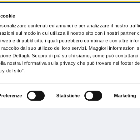
 cookie
sogno di informazioni?
rsonalizzare contenuti ed annunci e per analizzare il nostro traffi
zioni sul modo in cui utilizza il nostro sito con i nostri partner c
genzia più vicina a te e parla con un
C
i web e di pubblicità, i quali potrebbero combinarle con altre inf
ente.
 raccolto dal suo utilizzo dei loro servizi. Maggiori informazioni s
ezione Dettagli. Scopra di più su chi siamo, come può contattarc
ella nostra Informativa sulla privacy che può trovare nel footer del
y del sito".
Preferenze
Statistiche
Marketing
Performances
rnance
Press