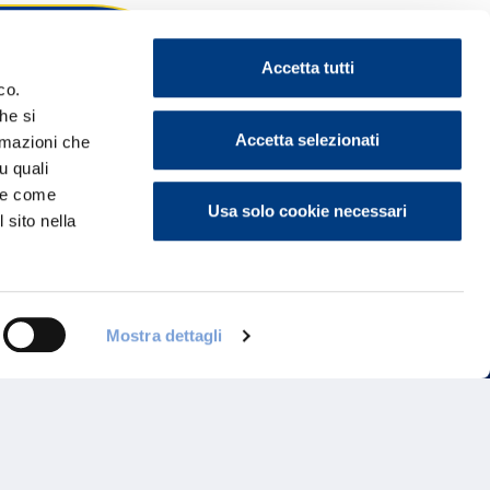
Accetta tutti
co.
he si
ontattaci
Accetta selezionati
ormazioni che
u quali
i e come
Usa solo cookie necessari
 sito nella
Mostra dettagli
Programma di Fidelizzazione
Reclami