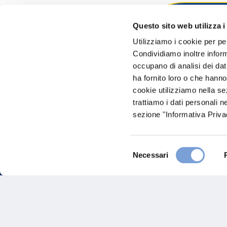
Questo sito web utilizza i
Hai bi
Utilizziamo i cookie per pe
Condividiamo inoltre informa
Trova l'A
occupano di analisi dei dat
nostro Ag
ha fornito loro o che hanno
cookie utilizziamo nella s
trattiamo i dati personali n
sezione "Informativa Privac
Selezione
Necessari
del
consenso
FAQ
Gove
Vittoria Assicurazioni S.p.A.