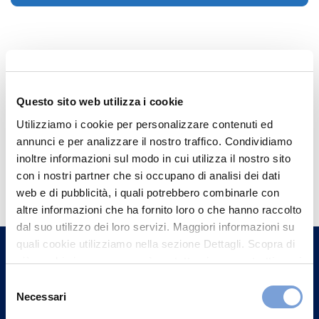
Questo sito web utilizza i cookie
Utilizziamo i cookie per personalizzare contenuti ed
annunci e per analizzare il nostro traffico. Condividiamo
inoltre informazioni sul modo in cui utilizza il nostro sito
Hai bisogno di
con i nostri partner che si occupano di analisi dei dati
informazioni?
web e di pubblicità, i quali potrebbero combinarle con
altre informazioni che ha fornito loro o che hanno raccolto
Trova l'Agenzia più vicina a te e parla con
dal suo utilizzo dei loro servizi. Maggiori informazioni su
un nostro Agente.
quali cookie utilizziamo nella sezione Dettagli. Scopra di
più su chi siamo, come può contattarci e come trattiamo i
Contattaci
dati personali nella nostra Informativa sulla privacy che
Selezione
può trovare nel footer del sito nella sezione "Informativa
Necessari
del
Privacy del sito".
consenso