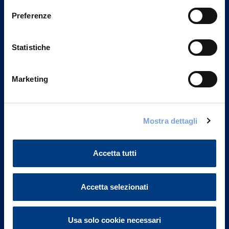
Preferenze
Statistiche
Marketing
Mostra dettagli
Vittoria Assicurazioni S.p.A.
Via Ignazio Gardella, 2
20149 Milano
Accetta tutti
Part. IVA 01329510158
Accetta selezionati
FAQ
Governance
Usa solo cookie necessari