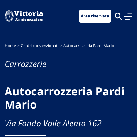
Vai
Vai
Vai
al
al
al
Area riservata
menu
contenuto
footer
di
principale
navigazione
Home
Centri convenzionati
Autocarrozzeria Pardi Mario
Carrozzerie
Autocarrozzeria Pardi
Mario
Via Fondo Valle Alento 162