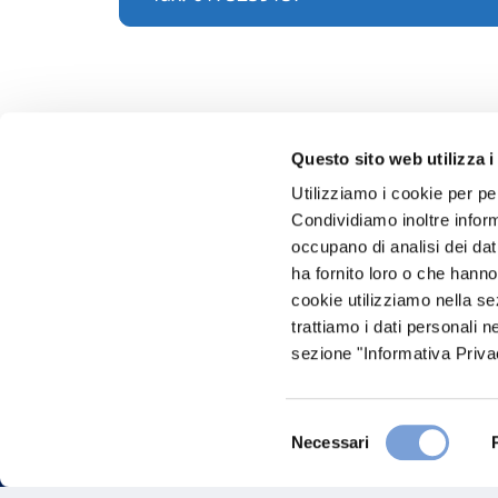
Questo sito web utilizza i
Utilizziamo i cookie per pe
Condividiamo inoltre informa
Hai bi
occupano di analisi dei dat
ha fornito loro o che hanno
Trova l'A
cookie utilizziamo nella s
nostro Ag
trattiamo i dati personali n
sezione "Informativa Privac
Selezione
Necessari
del
consenso