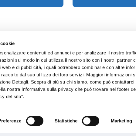
 cookie
rsonalizzare contenuti ed annunci e per analizzare il nostro traffi
zioni sul modo in cui utilizza il nostro sito con i nostri partner c
sogno di informazioni?
i web e di pubblicità, i quali potrebbero combinarle con altre inf
 raccolto dal suo utilizzo dei loro servizi. Maggiori informazioni s
genzia più vicina a te e parla con un
C
ezione Dettagli. Scopra di più su chi siamo, come può contattarc
ente.
ella nostra Informativa sulla privacy che può trovare nel footer del
y del sito".
Preferenze
Statistiche
Marketing