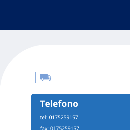
Telefono
tel:
0175259157
fax: 0175259157