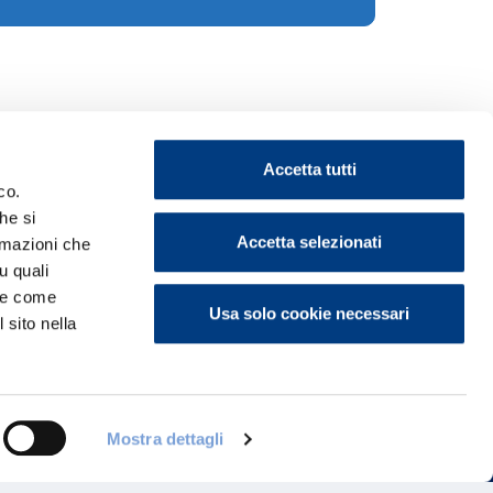
Accetta tutti
co.
he si
Accetta selezionati
ormazioni che
u quali
ontattaci
i e come
Usa solo cookie necessari
 sito nella
Mostra dettagli