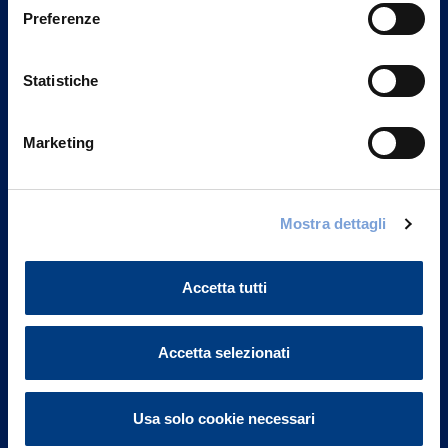
Preferenze
Statistiche
Marketing
Mostra dettagli
Vittoria Assicurazioni S.p.A.
Via Ignazio Gardella, 2
20149 Milano
Accetta tutti
Part. IVA 01329510158
FAQ
Accetta selezionati
Governance
Usa solo cookie necessari
Investor Relations