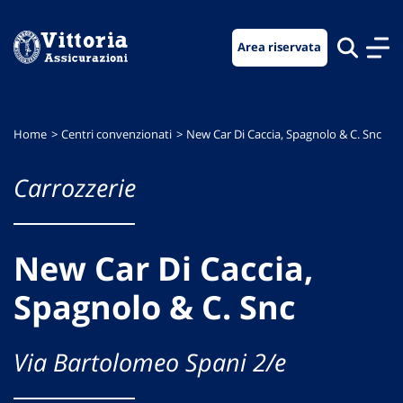
Vai
Vai
Vai
al
al
al
Area riservata
menu
contenuto
footer
di
principale
navigazione
Home
Centri convenzionati
New Car Di Caccia, Spagnolo & C. Snc
Carrozzerie
New Car Di Caccia,
Spagnolo & C. Snc
Via Bartolomeo Spani 2/e