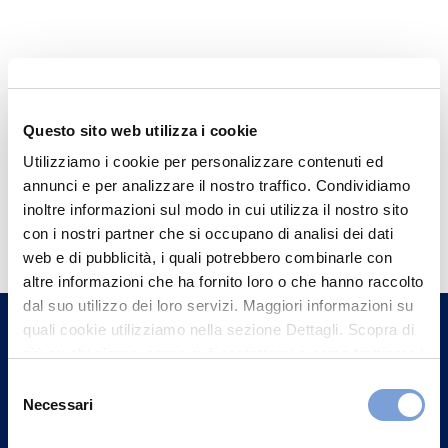
Questo sito web utilizza i cookie
Utilizziamo i cookie per personalizzare contenuti ed
annunci e per analizzare il nostro traffico. Condividiamo
Hai bisogno di
inoltre informazioni sul modo in cui utilizza il nostro sito
con i nostri partner che si occupano di analisi dei dati
informazioni?
web e di pubblicità, i quali potrebbero combinarle con
Trova l'Agenzia più vicina a te e parla con
altre informazioni che ha fornito loro o che hanno raccolto
un nostro Agente.
dal suo utilizzo dei loro servizi. Maggiori informazioni su
quali cookie utilizziamo nella sezione Dettagli. Scopra di
più su chi siamo, come può contattarci e come trattiamo i
Contattaci
dati personali nella nostra Informativa sulla privacy che
Selezione
può trovare nel footer del sito nella sezione "Informativa
Necessari
del
Privacy del sito".
consenso