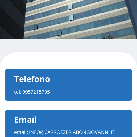
Telefono
tel:
0957215795
Email
email:
INFO@CARROZZERIABONGIOVANNI.IT