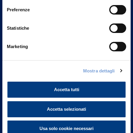
Preferenze
Statistiche
Marketing
Mostra dettagli
Vittoria Assicurazioni S.p.A.
Via Ignazio Gardella, 2
20149 Milano
Accetta tutti
Part. IVA 01329510158
Accetta selezionati
FAQ
Governance
Usa solo cookie necessari