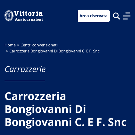
Vai
Vai
Vai
al
al
al
Area riservata
menu
contenuto
footer
di
principale
navigazione
Home
Centri convenzionati
Carrozzeria Bongiovanni Di Bongiovanni C. E F. Snc
Carrozzerie
Carrozzeria
Bongiovanni Di
Bongiovanni C. E F. Snc