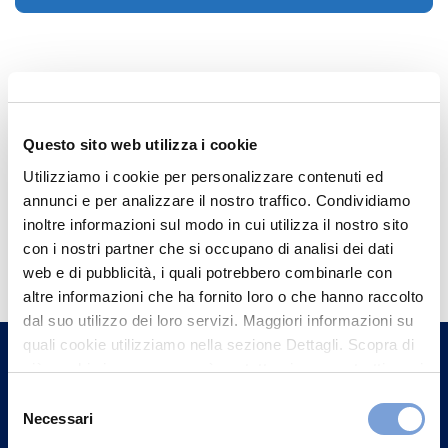
Questo sito web utilizza i cookie
Utilizziamo i cookie per personalizzare contenuti ed
annunci e per analizzare il nostro traffico. Condividiamo
inoltre informazioni sul modo in cui utilizza il nostro sito
Hai bisogno di
con i nostri partner che si occupano di analisi dei dati
informazioni?
web e di pubblicità, i quali potrebbero combinarle con
altre informazioni che ha fornito loro o che hanno raccolto
Trova l'Agenzia più vicina a te e parla con
dal suo utilizzo dei loro servizi. Maggiori informazioni su
un nostro Agente.
quali cookie utilizziamo nella sezione Dettagli. Scopra di
più su chi siamo, come può contattarci e come trattiamo i
Contattaci
dati personali nella nostra Informativa sulla privacy che
Selezione
può trovare nel footer del sito nella sezione "Informativa
Necessari
del
Privacy del sito".
consenso