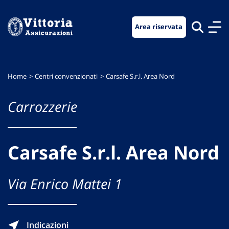
Vai
Vai
Vai
al
al
al
Area riservata
menu
contenuto
footer
di
principale
navigazione
Home
Centri convenzionati
Carsafe S.r.l. Area Nord
Carrozzerie
Carsafe S.r.l. Area Nord
Via Enrico Mattei 1
Indicazioni