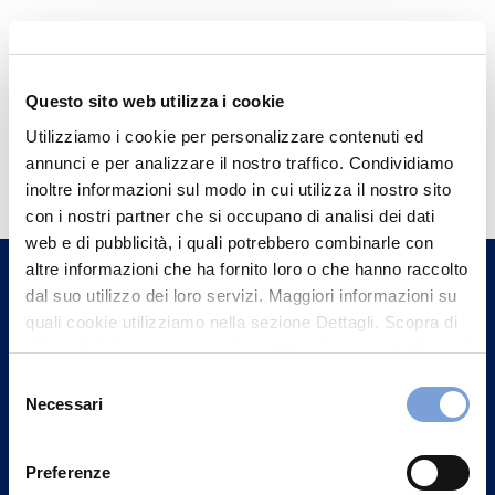
Questo sito web utilizza i cookie
Utilizziamo i cookie per personalizzare contenuti ed
Hai bisogno di
annunci e per analizzare il nostro traffico. Condividiamo
informazioni?
inoltre informazioni sul modo in cui utilizza il nostro sito
con i nostri partner che si occupano di analisi dei dati
Trova l'Agenzia più vicina a te e parla con
web e di pubblicità, i quali potrebbero combinarle con
un nostro Agente.
altre informazioni che ha fornito loro o che hanno raccolto
dal suo utilizzo dei loro servizi. Maggiori informazioni su
Contattaci
quali cookie utilizziamo nella sezione Dettagli. Scopra di
più su chi siamo, come può contattarci e come trattiamo i
dati personali nella nostra Informativa sulla privacy che
Selezione
può trovare nel footer del sito nella sezione "Informativa
Necessari
del
Privacy del sito".
consenso
Preferenze