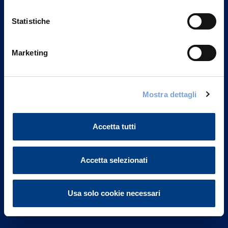
Statistiche
Marketing
Vittoria Assicurazioni S.p.A.
Via Ignazio Gardella, 2
Mostra dettagli
20149 Milano
Part. IVA 01329510158
Accetta tutti
FAQ
Governance
Accetta selezionati
Investor Relations
Usa solo cookie necessari
Altre informazioni