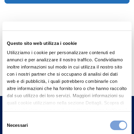
Questo sito web utilizza i cookie
Utilizziamo i cookie per personalizzare contenuti ed
annunci e per analizzare il nostro traffico. Condividiamo
inoltre informazioni sul modo in cui utilizza il nostro sito
Hai bisogno di
con i nostri partner che si occupano di analisi dei dati
informazioni?
web e di pubblicità, i quali potrebbero combinarle con
altre informazioni che ha fornito loro o che hanno raccolto
Trova l'Agenzia più vicina a te e parla con
dal suo utilizzo dei loro servizi. Maggiori informazioni su
un nostro Agente.
quali cookie utilizziamo nella sezione Dettagli. Scopra di
più su chi siamo, come può contattarci e come trattiamo i
Contattaci
dati personali nella nostra Informativa sulla privacy che
Selezione
può trovare nel footer del sito nella sezione "Informativa
Necessari
del
Privacy del sito".
consenso