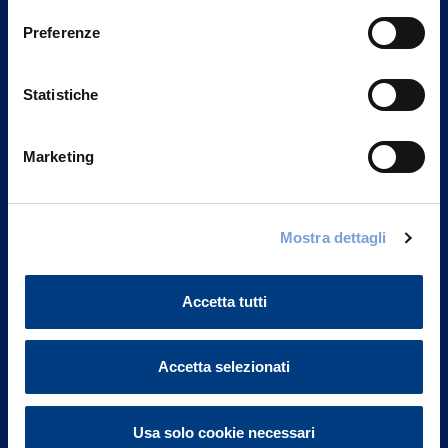
Preferenze
Statistiche
Marketing
Mostra dettagli
Vittoria Assicurazioni S.p.A.
Via Ignazio Gardella, 2
20149 Milano
Accetta tutti
Part. IVA 01329510158
Accetta selezionati
FAQ
Governance
Usa solo cookie necessari