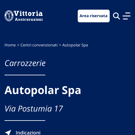
Vai
Vai
Vai
al
al
al
Area riservata
menu
contenuto
footer
di
principale
navigazione
Home
Centri convenzionati
Autopolar Spa
Carrozzerie
Autopolar Spa
Via Postumia 17
Indicazioni