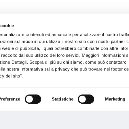
 cookie
rsonalizzare contenuti ed annunci e per analizzare il nostro traffi
sogno di informazioni?
zioni sul modo in cui utilizza il nostro sito con i nostri partner c
i web e di pubblicità, i quali potrebbero combinarle con altre inf
genzia più vicina a te e parla con un
C
 raccolto dal suo utilizzo dei loro servizi. Maggiori informazioni s
ente.
ezione Dettagli. Scopra di più su chi siamo, come può contattarc
ella nostra Informativa sulla privacy che può trovare nel footer del
y del sito".
Preferenze
Statistiche
Marketing
Performances