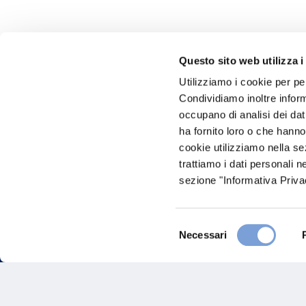
Questo sito web utilizza i
Utilizziamo i cookie per pe
Hai bi
Condividiamo inoltre informa
occupano di analisi dei dat
Trova l'A
ha fornito loro o che hanno
nostro Ag
cookie utilizziamo nella s
trattiamo i dati personali n
sezione "Informativa Privac
Selezione
Necessari
del
consenso
FAQ