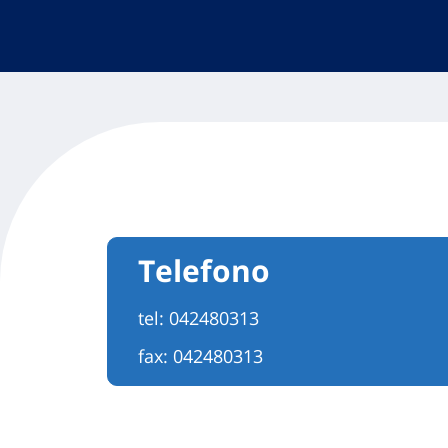
Telefono
tel:
042480313
fax: 042480313