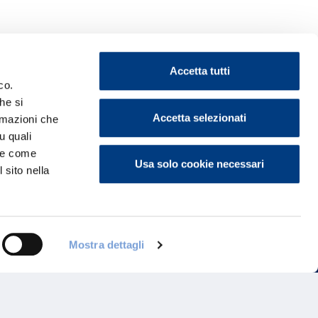
Accetta tutti
co.
he si
Accetta selezionati
ormazioni che
ontattaci
u quali
i e come
Usa solo cookie necessari
 sito nella
Mostra dettagli
Programma di Fidelizzazione