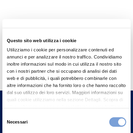
Questo sito web utilizza i cookie
Utilizziamo i cookie per personalizzare contenuti ed
annunci e per analizzare il nostro traffico. Condividiamo
inoltre informazioni sul modo in cui utilizza il nostro sito
Hai bisogno di
con i nostri partner che si occupano di analisi dei dati
informazioni?
web e di pubblicità, i quali potrebbero combinarle con
altre informazioni che ha fornito loro o che hanno raccolto
Trova l'Agenzia più vicina a te e parla con
dal suo utilizzo dei loro servizi. Maggiori informazioni su
un nostro Agente.
quali cookie utilizziamo nella sezione Dettagli. Scopra di
più su chi siamo, come può contattarci e come trattiamo i
Contattaci
dati personali nella nostra Informativa sulla privacy che
Selezione
può trovare nel footer del sito nella sezione "Informativa
Necessari
del
Privacy del sito".
consenso