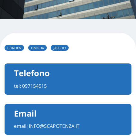
CITROEN
OMODA
JAECOO
Telefono
tel:
097154515
Email
email:
INFO@SCAPOTENZA.IT