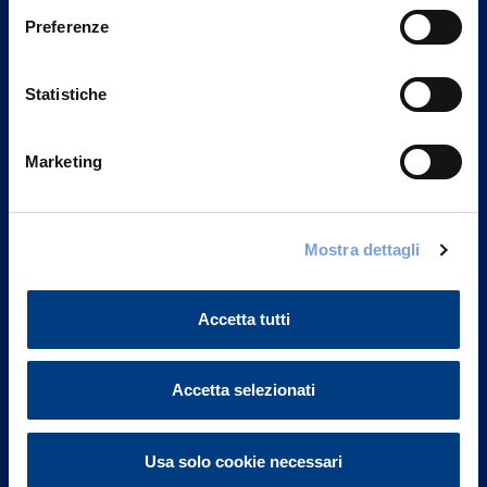
Preferenze
Statistiche
Marketing
Mostra dettagli
Vittoria Assicurazioni S.p.A.
Via Ignazio Gardella, 2
20149 Milano
Accetta tutti
Part. IVA 01329510158
FAQ
Accetta selezionati
Governance
Usa solo cookie necessari