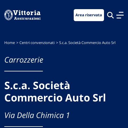
Vai
Vai
Vai
al
al
al
Area riservata
menu
contenuto
footer
di
principale
navigazione
Home
Centri convenzionati
S.c.a. Società Commercio Auto Srl
Carrozzerie
S.c.a. Società
Commercio Auto Srl
Via Della Chimica 1