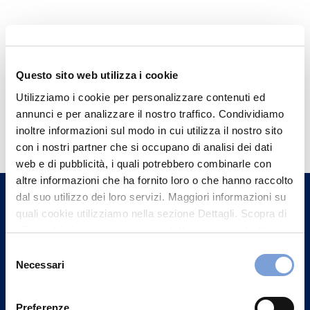
Questo sito web utilizza i cookie
Utilizziamo i cookie per personalizzare contenuti ed
annunci e per analizzare il nostro traffico. Condividiamo
Hai bisogno di
inoltre informazioni sul modo in cui utilizza il nostro sito
informazioni?
con i nostri partner che si occupano di analisi dei dati
Trova l'Agenzia più vicina a te e parla con
web e di pubblicità, i quali potrebbero combinarle con
altre informazioni che ha fornito loro o che hanno raccolto
un nostro Agente.
dal suo utilizzo dei loro servizi. Maggiori informazioni su
quali cookie utilizziamo nella sezione Dettagli. Scopra di
Contattaci
più su chi siamo, come può contattarci e come trattiamo i
dati personali nella nostra Informativa sulla privacy che
Selezione
può trovare nel footer del sito nella sezione "Informativa
Necessari
del
Privacy del sito".
consenso
Preferenze