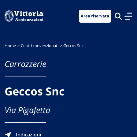
Vai
Vai
Vai
al
al
al
Area riservata
menu
contenuto
footer
di
principale
navigazione
Home
Centri convenzionati
Geccos Snc
Carrozzerie
Geccos Snc
Via Pigafetta
Indicazioni