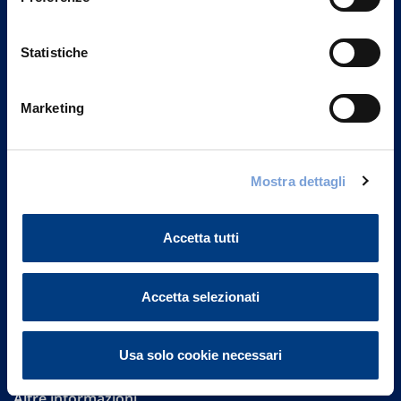
Statistiche
Marketing
Vittoria Assicurazioni S.p.A.
Mostra dettagli
Via Ignazio Gardella, 2
20149 Milano
Part. IVA 01329510158
Accetta tutti
FAQ
Accetta selezionati
Governance
Investor Relations
Usa solo cookie necessari
Altre informazioni