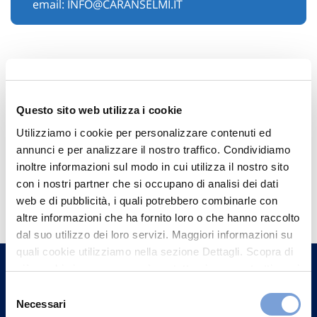
email:
INFO@CARANSELMI.IT
Questo sito web utilizza i cookie
Utilizziamo i cookie per personalizzare contenuti ed
annunci e per analizzare il nostro traffico. Condividiamo
inoltre informazioni sul modo in cui utilizza il nostro sito
Hai bisogno di
con i nostri partner che si occupano di analisi dei dati
web e di pubblicità, i quali potrebbero combinarle con
informazioni?
altre informazioni che ha fornito loro o che hanno raccolto
Trova l'Agenzia più vicina a te e parla con
dal suo utilizzo dei loro servizi. Maggiori informazioni su
quali cookie utilizziamo nella sezione Dettagli. Scopra di
un nostro Agente.
più su chi siamo, come può contattarci e come trattiamo i
dati personali nella nostra Informativa sulla privacy che
Selezione
Contattaci
può trovare nel footer del sito nella sezione "Informativa
Necessari
del