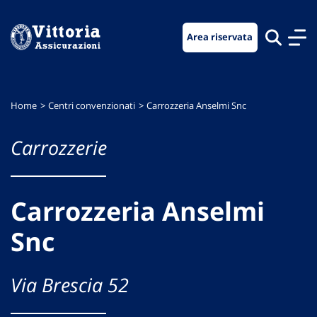
Vai
Vai
Vai
al
al
al
Area riservata
menu
contenuto
footer
di
principale
navigazione
Home
Centri convenzionati
Carrozzeria Anselmi Snc
Carrozzerie
Carrozzeria Anselmi
Snc
Via Brescia 52