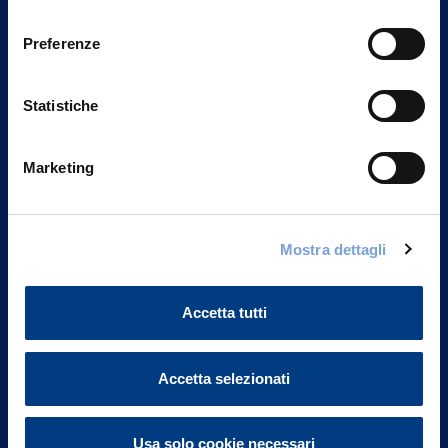
Privacy del sito".
consenso
Preferenze
Statistiche
Marketing
Mostra dettagli
Vittoria Assicurazioni S.p.A.
Via Ignazio Gardella, 2
Accetta tutti
20149 Milano
Part. IVA 01329510158
Accetta selezionati
FAQ
Governance
Usa solo cookie necessari