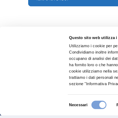
Questo sito web utilizza i
Utilizziamo i cookie per pe
Condividiamo inoltre informa
Hai bi
occupano di analisi dei dat
ha fornito loro o che hanno
Trova l'A
cookie utilizziamo nella s
nostro Ag
trattiamo i dati personali n
sezione "Informativa Privac
Selezione
Necessari
del
consenso