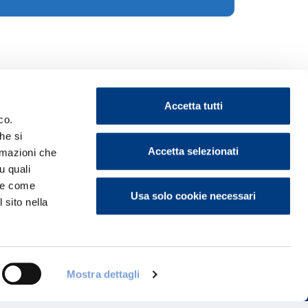
Accetta tutti
co.
he si
Accetta selezionati
ormazioni che
u quali
ontattaci
i e come
Usa solo cookie necessari
 sito nella
Mostra dettagli