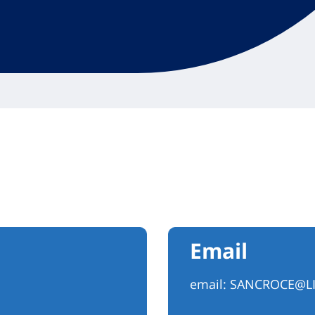
Email
email:
SANCROCE@LI