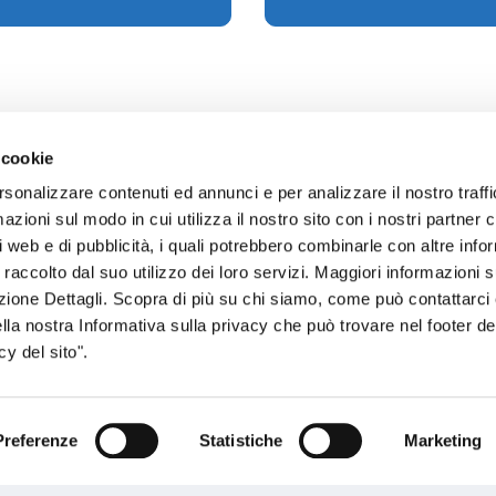
 cookie
rsonalizzare contenuti ed annunci e per analizzare il nostro traffi
zioni sul modo in cui utilizza il nostro sito con i nostri partner c
sogno di informazioni?
i web e di pubblicità, i quali potrebbero combinarle con altre inf
 raccolto dal suo utilizzo dei loro servizi. Maggiori informazioni s
genzia più vicina a te e parla con un
C
ezione Dettagli. Scopra di più su chi siamo, come può contattarc
ente.
ella nostra Informativa sulla privacy che può trovare nel footer del
y del sito".
Preferenze
Statistiche
Marketing