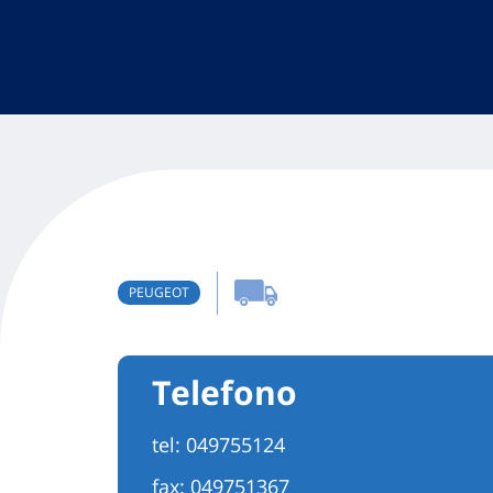
PEUGEOT
Telefono
tel:
049755124
fax: 049751367