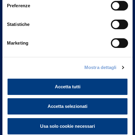
Preferenze
Statistiche
Marketing
Mostra dettagli
Vittoria Assicurazioni S.p.A.
Via Ignazio Gardella, 2
20149 Milano
Accetta tutti
Part. IVA 01329510158
FAQ
Accetta selezionati
Governance
Usa solo cookie necessari
Investor Relations