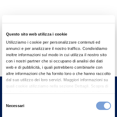
Questo sito web utilizza i cookie
Utilizziamo i cookie per personalizzare contenuti ed
annunci e per analizzare il nostro traffico. Condividiamo
Hai bisogno di
inoltre informazioni sul modo in cui utilizza il nostro sito
con i nostri partner che si occupano di analisi dei dati
informazioni?
web e di pubblicità, i quali potrebbero combinarle con
Trova l'Agenzia più vicina a te e parla con
altre informazioni che ha fornito loro o che hanno raccolto
un nostro Agente.
dal suo utilizzo dei loro servizi. Maggiori informazioni su
quali cookie utilizziamo nella sezione Dettagli. Scopra di
più su chi siamo, come può contattarci e come trattiamo i
Contattaci
dati personali nella nostra Informativa sulla privacy che
Selezione
può trovare nel footer del sito nella sezione "Informativa
Necessari
del
Privacy del sito".
consenso