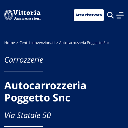
Vai
Vai
Vai
al
al
al
Area riservata
menu
contenuto
footer
di
principale
navigazione
Home
Centri convenzionati
Autocarrozzeria Poggetto Snc
Carrozzerie
Autocarrozzeria
Poggetto Snc
Via Statale 50