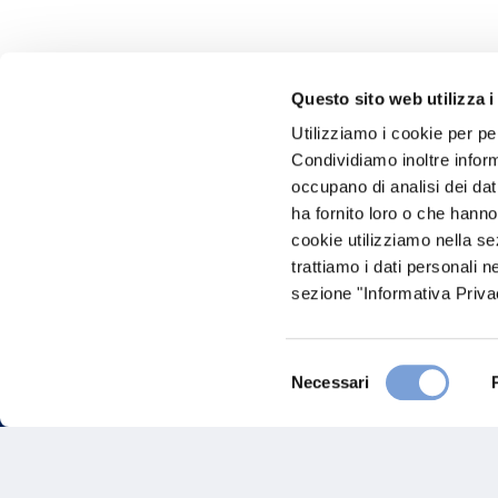
Questo sito web utilizza i
Utilizziamo i cookie per pe
Hai bi
Condividiamo inoltre informa
occupano di analisi dei dat
Trova l'A
ha fornito loro o che hanno
nostro Ag
cookie utilizziamo nella s
trattiamo i dati personali n
sezione "Informativa Privac
Selezione
Necessari
del
consenso
FAQ