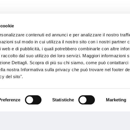
 cookie
rsonalizzare contenuti ed annunci e per analizzare il nostro traffi
sogno di informazioni?
zioni sul modo in cui utilizza il nostro sito con i nostri partner c
i web e di pubblicità, i quali potrebbero combinarle con altre inf
genzia più vicina a te e parla con un
C
 raccolto dal suo utilizzo dei loro servizi. Maggiori informazioni s
ente.
ezione Dettagli. Scopra di più su chi siamo, come può contattarc
ella nostra Informativa sulla privacy che può trovare nel footer del
y del sito".
Preferenze
Statistiche
Marketing
Performances