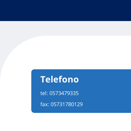
Telefono
tel:
0573479335
fax: 05731780129