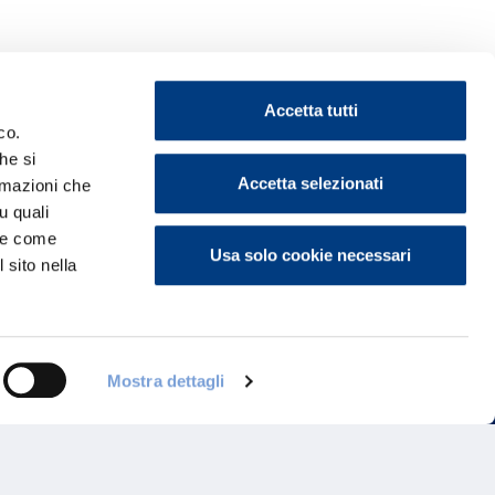
Accetta tutti
co.
he si
Accetta selezionati
ormazioni che
ontattaci
u quali
i e come
Usa solo cookie necessari
 sito nella
Mostra dettagli
Programma di Fidelizzazione