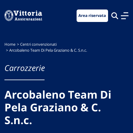
Vai
Vai
Vai
al
al
al
Area riservata
menu
contenuto
footer
di
principale
navigazione
Home
Centri convenzionati
Arcobaleno Team Di Pela Graziano & C. S.n.c.
Carrozzerie
Arcobaleno Team Di
Pela Graziano & C.
S.n.c.