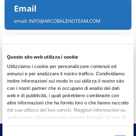
Email
email:
INFO@ARCOBALENOTEAM.COM
Questo sito web utilizza i cookie
Utilizziamo i cookie per personalizzare contenuti ed
annunci e per analizzare il nostro traffico. Condividiamo
inoltre informazioni sul modo in cui utilizza il nostro sito
con i nostri partner che si occupano di analisi dei dati
web e di pubblicità, i quali potrebbero combinarle con
Hai bisogno di
altre informazioni che ha fornito loro o che hanno raccolto
informazioni?
dal suo utilizzo dei loro servizi. Maggiori informazioni su
quali cookie utilizziamo nella sezione Dettagli. Scopra di
Trova l'Agenzia più vicina a te e parla con
più su chi siamo, come può contattarci e come trattiamo i
un nostro Agente.
dati personali nella nostra Informativa sulla privacy che
Selezione