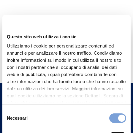
Questo sito web utilizza i cookie
Utilizziamo i cookie per personalizzare contenuti ed
annunci e per analizzare il nostro traffico. Condividiamo
Hai bisogno di
inoltre informazioni sul modo in cui utilizza il nostro sito
informazioni?
con i nostri partner che si occupano di analisi dei dati
web e di pubblicità, i quali potrebbero combinarle con
Trova l'Agenzia più vicina a te e parla con
altre informazioni che ha fornito loro o che hanno raccolto
un nostro Agente.
dal suo utilizzo dei loro servizi. Maggiori informazioni su
quali cookie utilizziamo nella sezione Dettagli. Scopra di
più su chi siamo, come può contattarci e come trattiamo i
Contattaci
dati personali nella nostra Informativa sulla privacy che
Selezione
può trovare nel footer del sito nella sezione "Informativa
Necessari
del
Privacy del sito".
consenso