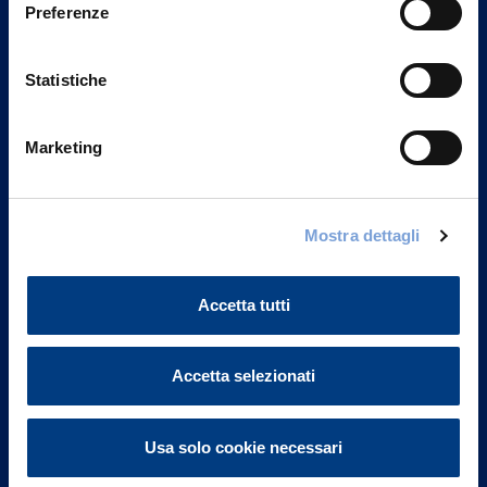
Preferenze
Statistiche
Marketing
Vittoria Assicurazioni S.p.A.
Mostra dettagli
Via Ignazio Gardella, 2
20149 Milano
Accetta tutti
Part. IVA 01329510158
FAQ
Accetta selezionati
Governance
Usa solo cookie necessari
Investor Relations