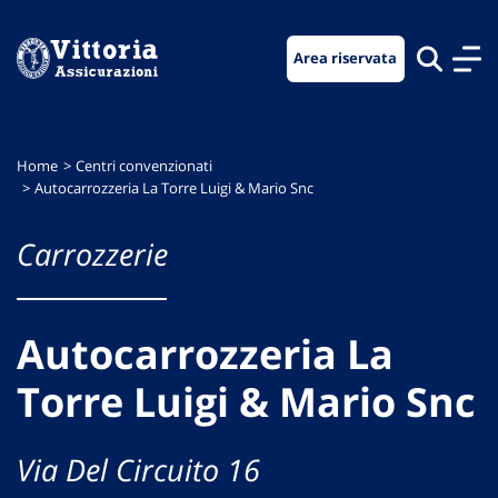
Vai
Vai
Vai
al
al
al
Area riservata
menu
contenuto
footer
di
principale
navigazione
Home
Centri convenzionati
Autocarrozzeria La Torre Luigi & Mario Snc
Carrozzerie
Autocarrozzeria La
Torre Luigi & Mario Snc
Via Del Circuito 16