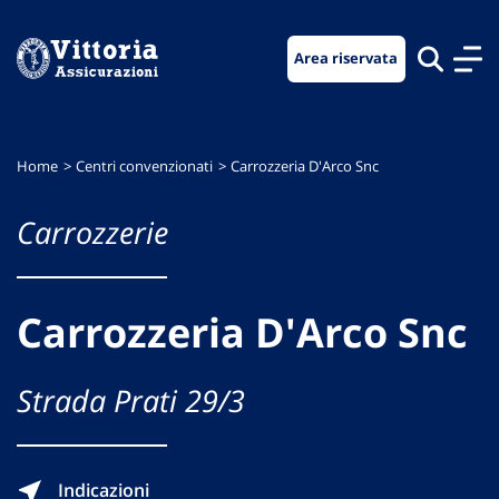
Vai
Vai
Vai
al
al
al
Area riservata
menu
contenuto
footer
di
principale
navigazione
Home
Centri convenzionati
Carrozzeria D'Arco Snc
Carrozzerie
Carrozzeria D'Arco Snc
Strada Prati 29/3
Indicazioni