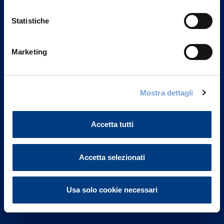
Statistiche
Marketing
Vittoria Assicurazioni S.p.A.
Via Ignazio Gardella, 2
Mostra dettagli
20149 Milano
Part. IVA 01329510158
Accetta tutti
FAQ
Governance
Accetta selezionati
Investor Relations
Usa solo cookie necessari
Altre informazioni