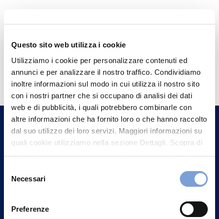
Questo sito web utilizza i cookie
Utilizziamo i cookie per personalizzare contenuti ed
Hai bisogno di
annunci e per analizzare il nostro traffico. Condividiamo
informazioni?
inoltre informazioni sul modo in cui utilizza il nostro sito
con i nostri partner che si occupano di analisi dei dati
Trova l'Agenzia più vicina a te e parla con
web e di pubblicità, i quali potrebbero combinarle con
un nostro Agente.
altre informazioni che ha fornito loro o che hanno raccolto
dal suo utilizzo dei loro servizi. Maggiori informazioni su
Contattaci
quali cookie utilizziamo nella sezione Dettagli. Scopra di
più su chi siamo, come può contattarci e come trattiamo i
dati personali nella nostra Informativa sulla privacy che
Selezione
può trovare nel footer del sito nella sezione "Informativa
Necessari
del
Privacy del sito".
consenso
Preferenze