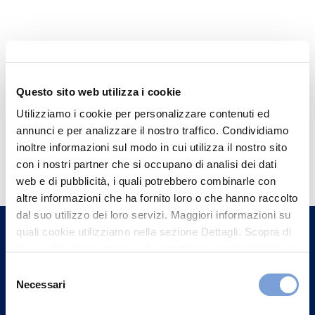
Questo sito web utilizza i cookie
Utilizziamo i cookie per personalizzare contenuti ed
annunci e per analizzare il nostro traffico. Condividiamo
Hai bisogno di
inoltre informazioni sul modo in cui utilizza il nostro sito
con i nostri partner che si occupano di analisi dei dati
informazioni?
web e di pubblicità, i quali potrebbero combinarle con
Trova l'Agenzia più vicina a te e parla con
altre informazioni che ha fornito loro o che hanno raccolto
un nostro Agente.
dal suo utilizzo dei loro servizi. Maggiori informazioni su
quali cookie utilizziamo nella sezione Dettagli. Scopra di
più su chi siamo, come può contattarci e come trattiamo i
Contattaci
dati personali nella nostra Informativa sulla privacy che
Selezione
può trovare nel footer del sito nella sezione "Informativa
Necessari
del
Privacy del sito".
consenso