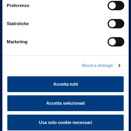
Preferenze
Statistiche
Marketing
Mostra dettagli
Vittoria Assicurazioni S.p.A.
Via Ignazio Gardella, 2
20149 Milano
Accetta tutti
Part. IVA 01329510158
FAQ
Accetta selezionati
Governance
Usa solo cookie necessari
Investor Relations