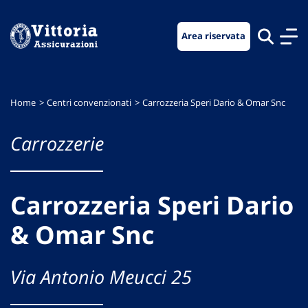
Vai
Vai
Vai
al
al
al
Area riservata
menu
contenuto
footer
di
principale
navigazione
Home
Centri convenzionati
Carrozzeria Speri Dario & Omar Snc
Carrozzerie
Carrozzeria Speri Dario
& Omar Snc
Via Antonio Meucci 25