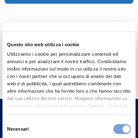
Questo sito web utilizza i cookie
Utilizziamo i cookie per personalizzare contenuti ed
annunci e per analizzare il nostro traffico. Condividiamo
inoltre informazioni sul modo in cui utilizza il nostro sito
Hai bisogno di
con i nostri partner che si occupano di analisi dei dati
informazioni?
web e di pubblicità, i quali potrebbero combinarle con
altre informazioni che ha fornito loro o che hanno raccolto
Trova l'Agenzia più vicina a te e parla con
dal suo utilizzo dei loro servizi. Maggiori informazioni su
un nostro Agente.
quali cookie utilizziamo nella sezione Dettagli. Scopra di
più su chi siamo, come può contattarci e come trattiamo i
Contattaci
dati personali nella nostra Informativa sulla privacy che
Selezione
può trovare nel footer del sito nella sezione "Informativa
Necessari
del
Privacy del sito".
consenso