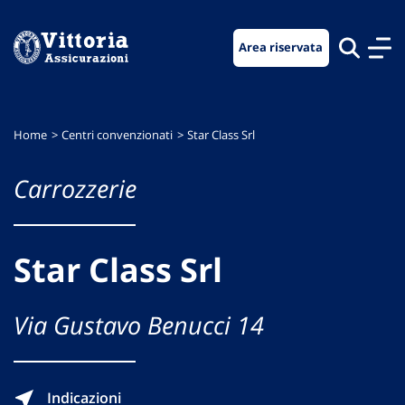
Vai
Vai
Vai
al
al
al
Area riservata
menu
contenuto
footer
di
principale
navigazione
Home
Centri convenzionati
Star Class Srl
Carrozzerie
Star Class Srl
Via Gustavo Benucci 14
Indicazioni