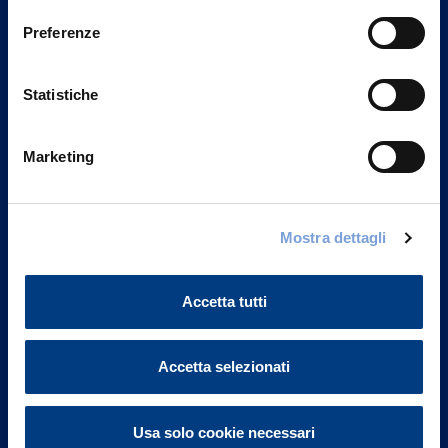
Preferenze
Statistiche
Marketing
Mostra dettagli
Vittoria Assicurazioni S.p.A.
Via Ignazio Gardella, 2
20149 Milano
Accetta tutti
Part. IVA 01329510158
Accetta selezionati
FAQ
Governance
Usa solo cookie necessari