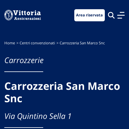
Vai
Vai
Vai
al
al
al
Area riservata
menu
contenuto
footer
di
principale
navigazione
Home
Centri convenzionati
Carrozzeria San Marco Snc
Carrozzerie
Carrozzeria San Marco
Snc
Via Quintino Sella 1