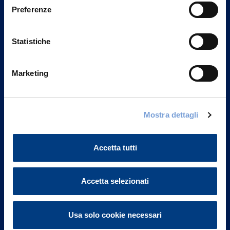
Preferenze
Statistiche
Marketing
Mostra dettagli
Vittoria Assicurazioni S.p.A.
Via Ignazio Gardella, 2
20149 Milano
Accetta tutti
Part. IVA 01329510158
FAQ
Accetta selezionati
Governance
Usa solo cookie necessari
Investor Relations