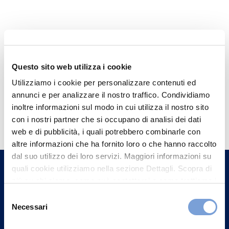
Questo sito web utilizza i cookie
Utilizziamo i cookie per personalizzare contenuti ed
annunci e per analizzare il nostro traffico. Condividiamo
Hai bisogno di
inoltre informazioni sul modo in cui utilizza il nostro sito
con i nostri partner che si occupano di analisi dei dati
informazioni?
web e di pubblicità, i quali potrebbero combinarle con
Trova l'Agenzia più vicina a te e parla con
altre informazioni che ha fornito loro o che hanno raccolto
un nostro Agente.
dal suo utilizzo dei loro servizi. Maggiori informazioni su
quali cookie utilizziamo nella sezione Dettagli. Scopra di
più su chi siamo, come può contattarci e come trattiamo i
Contattaci
dati personali nella nostra Informativa sulla privacy che
Selezione
può trovare nel footer del sito nella sezione "Informativa
Necessari
del
Privacy del sito".
consenso