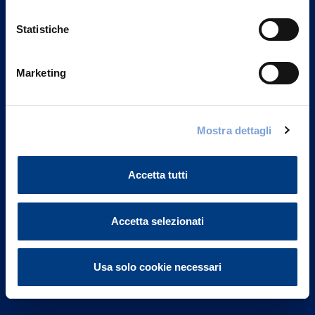
Statistiche
Marketing
Vittoria Assicurazioni S.p.A.
Via Ignazio Gardella, 2
Mostra dettagli
20149 Milano
Part. IVA 01329510158
Accetta tutti
FAQ
Governance
Accetta selezionati
Investor Relations
Usa solo cookie necessari
Altre informazioni