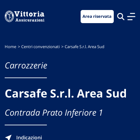
Vai
Vai
Vai
al
al
al
Area riservata
menu
contenuto
footer
di
principale
navigazione
Home
Centri convenzionati
Carsafe S.r.l. Area Sud
Carrozzerie
Carsafe S.r.l. Area Sud
Contrada Prato Inferiore 1
Indicazioni