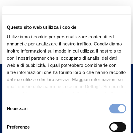
Questo sito web utilizza i cookie
Utilizziamo i cookie per personalizzare contenuti ed
Hai bisogno di
annunci e per analizzare il nostro traffico. Condividiamo
informazioni?
inoltre informazioni sul modo in cui utilizza il nostro sito
con i nostri partner che si occupano di analisi dei dati
Trova l'Agenzia più vicina a te e parla con
web e di pubblicità, i quali potrebbero combinarle con
un nostro Agente.
altre informazioni che ha fornito loro o che hanno raccolto
dal suo utilizzo dei loro servizi. Maggiori informazioni su
Contattaci
quali cookie utilizziamo nella sezione Dettagli. Scopra di
più su chi siamo, come può contattarci e come trattiamo i
dati personali nella nostra Informativa sulla privacy che
Selezione
può trovare nel footer del sito nella sezione "Informativa
Necessari
del
Privacy del sito".
consenso
Preferenze