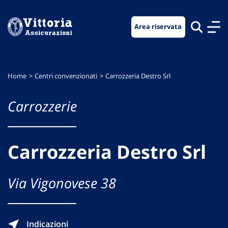
Vai
Vai
Vai
al
al
al
Area riservata
menu
contenuto
footer
di
principale
navigazione
Home
Centri convenzionati
Carrozzeria Destro Srl
Carrozzerie
Carrozzeria Destro Srl
Via Vigonovese 38
Indicazioni