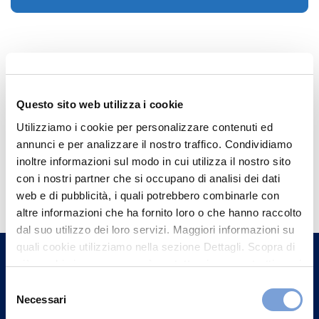
Questo sito web utilizza i cookie
Utilizziamo i cookie per personalizzare contenuti ed
annunci e per analizzare il nostro traffico. Condividiamo
inoltre informazioni sul modo in cui utilizza il nostro sito
Hai bisogno di
con i nostri partner che si occupano di analisi dei dati
informazioni?
web e di pubblicità, i quali potrebbero combinarle con
altre informazioni che ha fornito loro o che hanno raccolto
Trova l'Agenzia più vicina a te e parla con
dal suo utilizzo dei loro servizi. Maggiori informazioni su
un nostro Agente.
quali cookie utilizziamo nella sezione Dettagli. Scopra di
più su chi siamo, come può contattarci e come trattiamo i
dati personali nella nostra Informativa sulla privacy che
Contattaci
Selezione
può trovare nel footer del sito nella sezione "Informativa
Necessari
del
Privacy del sito".