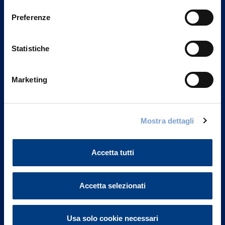
consenso
Preferenze
Statistiche
Marketing
Mostra dettagli
Vittoria Assicurazioni S.p.A.
Via Ignazio Gardella, 2
Accetta tutti
20149 Milano
Part. IVA 01329510158
Accetta selezionati
FAQ
Governance
Usa solo cookie necessari