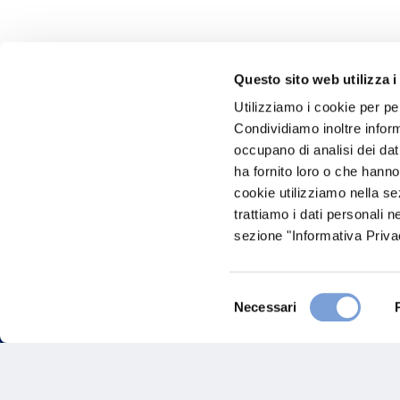
Questo sito web utilizza i
Utilizziamo i cookie per pe
Hai bi
Condividiamo inoltre informa
occupano di analisi dei dat
Trova l'A
ha fornito loro o che hanno
nostro Ag
cookie utilizziamo nella s
trattiamo i dati personali n
sezione "Informativa Privac
Selezione
Necessari
del
consenso
FAQ