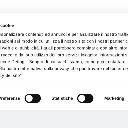
 cookie
rsonalizzare contenuti ed annunci e per analizzare il nostro traffi
sogno di informazioni?
zioni sul modo in cui utilizza il nostro sito con i nostri partner c
i web e di pubblicità, i quali potrebbero combinarle con altre inf
genzia più vicina a te e parla con un
C
 raccolto dal suo utilizzo dei loro servizi. Maggiori informazioni s
ente.
ezione Dettagli. Scopra di più su chi siamo, come può contattarc
ella nostra Informativa sulla privacy che può trovare nel footer del
y del sito".
Preferenze
Statistiche
Marketing
Performances