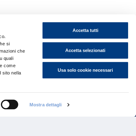
Accetta tutti
co.
he si
Accetta selezionati
ormazioni che
ontattaci
u quali
i e come
Usa solo cookie necessari
 sito nella
Mostra dettagli
Programma di Fidelizzazione