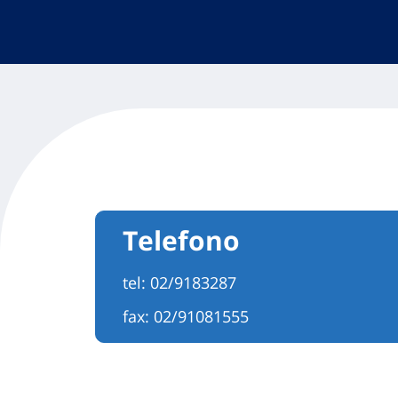
Telefono
tel:
02/9183287
fax: 02/91081555