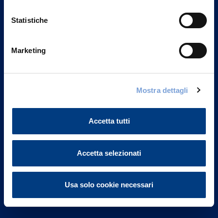
Statistiche
Marketing
Vittoria Assicurazioni S.p.A.
Via Ignazio Gardella, 2
Mostra dettagli
20149 Milano
Part. IVA 01329510158
Accetta tutti
FAQ
Governance
Accetta selezionati
Investor Relations
Usa solo cookie necessari
Altre informazioni