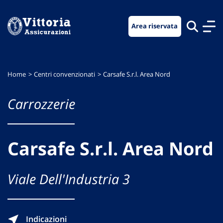
Vai
Vai
Vai
al
al
al
Area riservata
menu
contenuto
footer
di
principale
navigazione
Home
Centri convenzionati
Carsafe S.r.l. Area Nord
Carrozzerie
Carsafe S.r.l. Area Nord
Viale Dell'Industria 3
Indicazioni