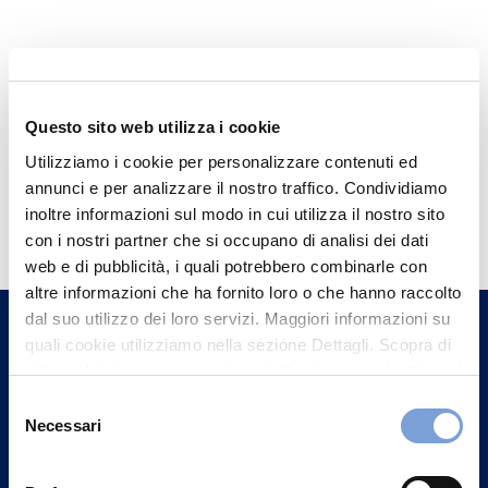
Questo sito web utilizza i cookie
Utilizziamo i cookie per personalizzare contenuti ed
annunci e per analizzare il nostro traffico. Condividiamo
Hai bisogno di
inoltre informazioni sul modo in cui utilizza il nostro sito
informazioni?
con i nostri partner che si occupano di analisi dei dati
web e di pubblicità, i quali potrebbero combinarle con
Trova l'Agenzia più vicina a te e parla con
altre informazioni che ha fornito loro o che hanno raccolto
un nostro Agente.
dal suo utilizzo dei loro servizi. Maggiori informazioni su
quali cookie utilizziamo nella sezione Dettagli. Scopra di
Contattaci
più su chi siamo, come può contattarci e come trattiamo i
dati personali nella nostra Informativa sulla privacy che
Selezione
può trovare nel footer del sito nella sezione "Informativa
Necessari
del
Privacy del sito".
consenso