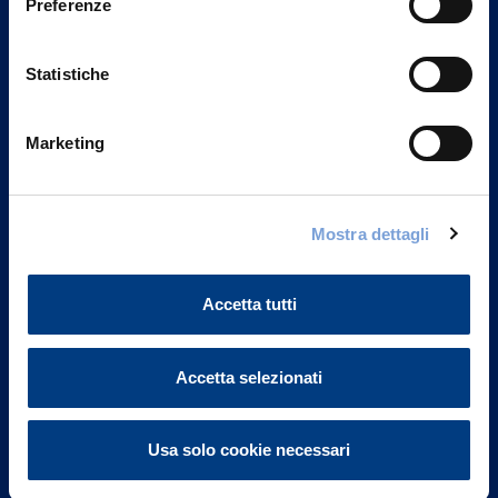
Preferenze
Statistiche
Marketing
Vittoria Assicurazioni S.p.A.
Mostra dettagli
Via Ignazio Gardella, 2
20149 Milano
Part. IVA 01329510158
Accetta tutti
FAQ
Accetta selezionati
Governance
Usa solo cookie necessari
Investor Relations