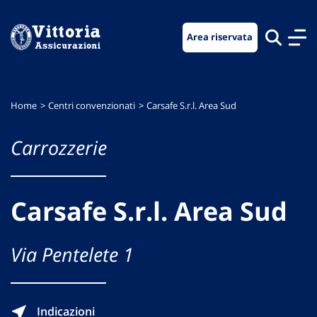
Vai
Vai
Vai
al
al
al
Area riservata
menu
contenuto
footer
di
principale
navigazione
Home
Centri convenzionati
Carsafe S.r.l. Area Sud
Carrozzerie
Carsafe S.r.l. Area Sud
Via Pentelete 1
Indicazioni