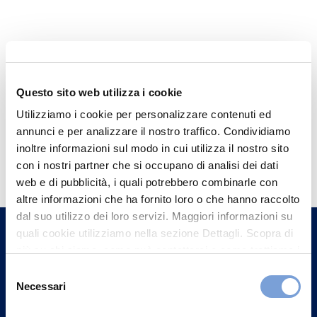
Questo sito web utilizza i cookie
Utilizziamo i cookie per personalizzare contenuti ed
annunci e per analizzare il nostro traffico. Condividiamo
Hai bisogno di
inoltre informazioni sul modo in cui utilizza il nostro sito
con i nostri partner che si occupano di analisi dei dati
informazioni?
web e di pubblicità, i quali potrebbero combinarle con
Trova l'Agenzia più vicina a te e parla con
altre informazioni che ha fornito loro o che hanno raccolto
un nostro Agente.
dal suo utilizzo dei loro servizi. Maggiori informazioni su
quali cookie utilizziamo nella sezione Dettagli. Scopra di
più su chi siamo, come può contattarci e come trattiamo i
Contattaci
dati personali nella nostra Informativa sulla privacy che
Selezione
può trovare nel footer del sito nella sezione "Informativa
Necessari
del
Privacy del sito".
consenso