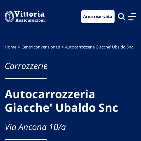
Vai
Vai
Vai
al
al
al
Area riservata
menu
contenuto
footer
di
principale
navigazione
Home
Centri convenzionati
Autocarrozzeria Giacche' Ubaldo Snc
Carrozzerie
Autocarrozzeria
Giacche' Ubaldo Snc
Via Ancona 10/a