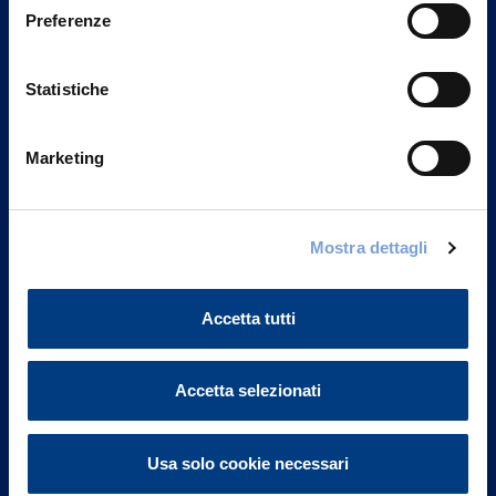
Preferenze
Statistiche
Marketing
Mostra dettagli
Vittoria Assicurazioni S.p.A.
Via Ignazio Gardella, 2
20149 Milano
Accetta tutti
Part. IVA 01329510158
FAQ
Accetta selezionati
Governance
Usa solo cookie necessari
Investor Relations