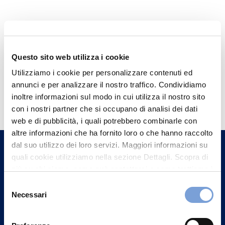
Questo sito web utilizza i cookie
Utilizziamo i cookie per personalizzare contenuti ed
annunci e per analizzare il nostro traffico. Condividiamo
Hai bisogno di
inoltre informazioni sul modo in cui utilizza il nostro sito
informazioni?
con i nostri partner che si occupano di analisi dei dati
web e di pubblicità, i quali potrebbero combinarle con
Trova l'Agenzia più vicina a te e parla con
altre informazioni che ha fornito loro o che hanno raccolto
un nostro Agente.
dal suo utilizzo dei loro servizi. Maggiori informazioni su
quali cookie utilizziamo nella sezione Dettagli. Scopra di
Contattaci
più su chi siamo, come può contattarci e come trattiamo i
dati personali nella nostra Informativa sulla privacy che
Selezione
può trovare nel footer del sito nella sezione "Informativa
Necessari
del
Privacy del sito".
consenso