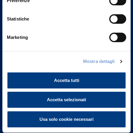
Preferenze
Statistiche
Marketing
Vittoria Assicurazioni S.p.A.
Mostra dettagli
Via Ignazio Gardella, 2
20149 Milano
Part. IVA 01329510158
Accetta tutti
FAQ
Accetta selezionati
Governance
Usa solo cookie necessari
Investor Relations