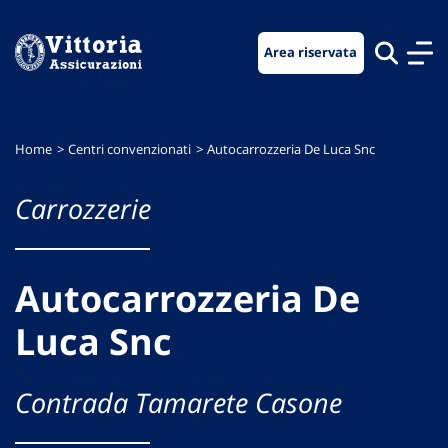
Vai
Vai
Vai
al
al
al
Area riservata
menu
contenuto
footer
di
principale
navigazione
Home
Centri convenzionati
Autocarrozzeria De Luca Snc
Carrozzerie
Autocarrozzeria De
Luca Snc
Contrada Tamarete Casone