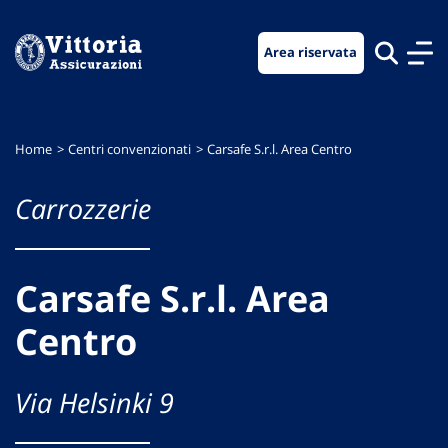
Vai
Vai
Vai
al
al
al
Area riservata
menu
contenuto
footer
di
principale
navigazione
Home
Centri convenzionati
Carsafe S.r.l. Area Centro
Carrozzerie
Carsafe S.r.l. Area
Centro
Via Helsinki 9