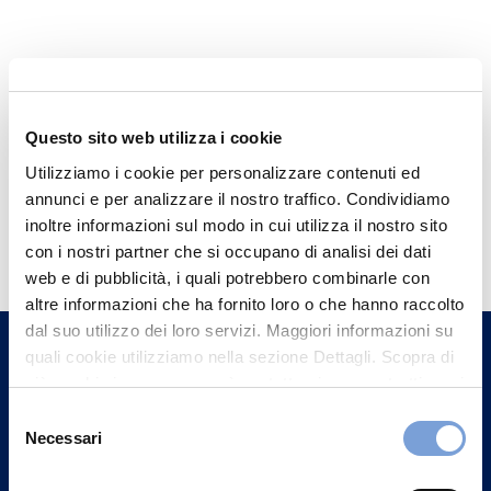
Questo sito web utilizza i cookie
Utilizziamo i cookie per personalizzare contenuti ed
annunci e per analizzare il nostro traffico. Condividiamo
Hai bisogno di
inoltre informazioni sul modo in cui utilizza il nostro sito
con i nostri partner che si occupano di analisi dei dati
informazioni?
web e di pubblicità, i quali potrebbero combinarle con
Trova l'Agenzia più vicina a te e parla con
altre informazioni che ha fornito loro o che hanno raccolto
un nostro Agente.
dal suo utilizzo dei loro servizi. Maggiori informazioni su
quali cookie utilizziamo nella sezione Dettagli. Scopra di
più su chi siamo, come può contattarci e come trattiamo i
Contattaci
dati personali nella nostra Informativa sulla privacy che
Selezione
può trovare nel footer del sito nella sezione "Informativa
Necessari
del
Privacy del sito".
consenso