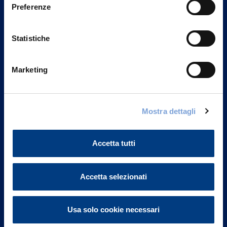
Preferenze
Statistiche
Marketing
Vittoria Assicurazioni S.p.A.
Mostra dettagli
Via Ignazio Gardella, 2
20149 Milano
Accetta tutti
Part. IVA 01329510158
FAQ
Accetta selezionati
Governance
Usa solo cookie necessari
Investor Relations