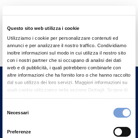
Questo sito web utilizza i cookie
Utilizziamo i cookie per personalizzare contenuti ed
Hai bisogno di
annunci e per analizzare il nostro traffico. Condividiamo
informazioni?
inoltre informazioni sul modo in cui utilizza il nostro sito
con i nostri partner che si occupano di analisi dei dati
Trova l'Agenzia più vicina a te e parla con
web e di pubblicità, i quali potrebbero combinarle con
un nostro Agente.
altre informazioni che ha fornito loro o che hanno raccolto
dal suo utilizzo dei loro servizi. Maggiori informazioni su
Contattaci
quali cookie utilizziamo nella sezione Dettagli. Scopra di
più su chi siamo, come può contattarci e come trattiamo i
dati personali nella nostra Informativa sulla privacy che
Selezione
può trovare nel footer del sito nella sezione "Informativa
Necessari
del
Privacy del sito".
consenso
Preferenze