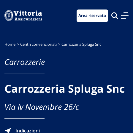
Vai
Vai
Vai
al
al
al
Area riservata
menu
contenuto
footer
di
principale
navigazione
Home
Centri convenzionati
Carrozzeria Spluga Snc
Carrozzerie
Carrozzeria Spluga Snc
Via Iv Novembre 26/c
Indicazioni