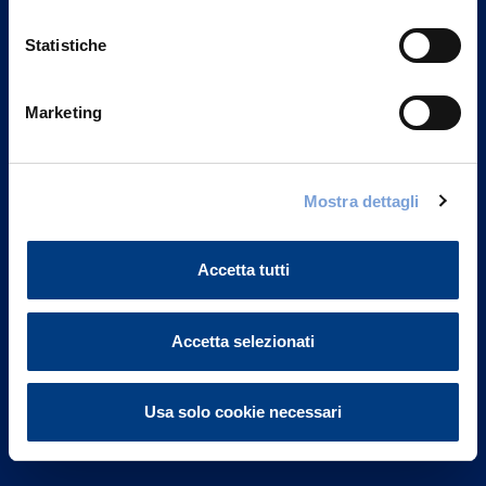
Statistiche
Marketing
Vittoria Assicurazioni S.p.A.
Via Ignazio Gardella, 2
Mostra dettagli
20149 Milano
Part. IVA 01329510158
Accetta tutti
FAQ
Governance
Accetta selezionati
Investor Relations
Usa solo cookie necessari
Altre informazioni