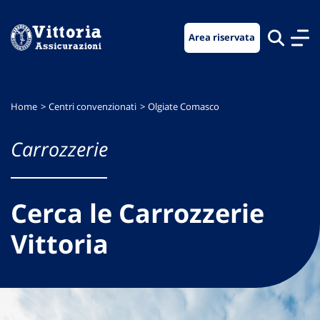
Vai
Vai
Vai
al
al
al
Area riservata
menu
contenuto
footer
di
principale
navigazione
Home
Centri convenzionati
Olgiate Comasco
Carrozzerie
Cerca le Carrozzerie
Vittoria