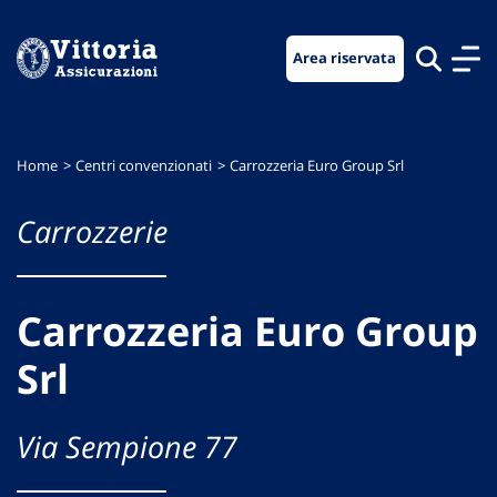
Vai
Vai
Vai
al
al
al
Area riservata
menu
contenuto
footer
di
principale
navigazione
Home
Centri convenzionati
Carrozzeria Euro Group Srl
Carrozzerie
Carrozzeria Euro Group
Srl
Via Sempione 77