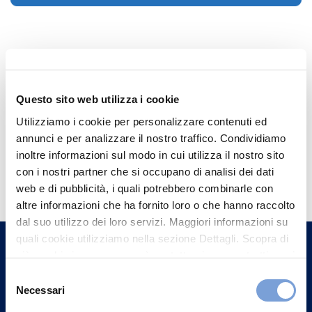
Questo sito web utilizza i cookie
Utilizziamo i cookie per personalizzare contenuti ed
annunci e per analizzare il nostro traffico. Condividiamo
inoltre informazioni sul modo in cui utilizza il nostro sito
Hai bisogno di
con i nostri partner che si occupano di analisi dei dati
informazioni?
web e di pubblicità, i quali potrebbero combinarle con
altre informazioni che ha fornito loro o che hanno raccolto
Trova l'Agenzia più vicina a te e parla con
dal suo utilizzo dei loro servizi. Maggiori informazioni su
un nostro Agente.
quali cookie utilizziamo nella sezione Dettagli. Scopra di
più su chi siamo, come può contattarci e come trattiamo i
Contattaci
dati personali nella nostra Informativa sulla privacy che
Selezione
può trovare nel footer del sito nella sezione "Informativa
Necessari
del
Privacy del sito".
consenso