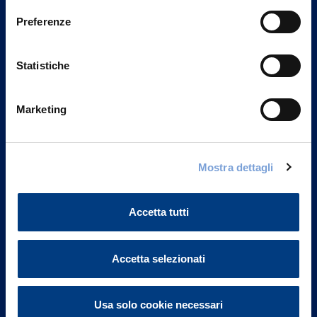
Preferenze
Statistiche
Marketing
Mostra dettagli
Vittoria Assicurazioni S.p.A.
Via Ignazio Gardella, 2
20149 Milano
Accetta tutti
Part. IVA 01329510158
Accetta selezionati
FAQ
Governance
Usa solo cookie necessari