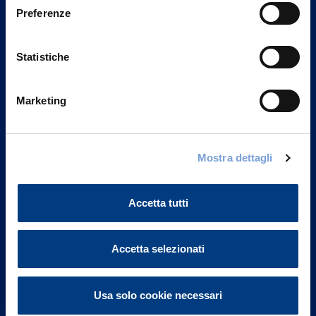
Preferenze
Statistiche
Marketing
Mostra dettagli
Vittoria Assicurazioni S.p.A.
Via Ignazio Gardella, 2
20149 Milano
Accetta tutti
Part. IVA 01329510158
FAQ
Accetta selezionati
Governance
Usa solo cookie necessari
Investor Relations