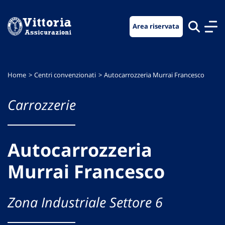
Vai
Vai
Vai
al
al
al
Area riservata
menu
contenuto
footer
di
principale
navigazione
Home
Centri convenzionati
Autocarrozzeria Murrai Francesco
Carrozzerie
Autocarrozzeria
Murrai Francesco
Zona Industriale Settore 6