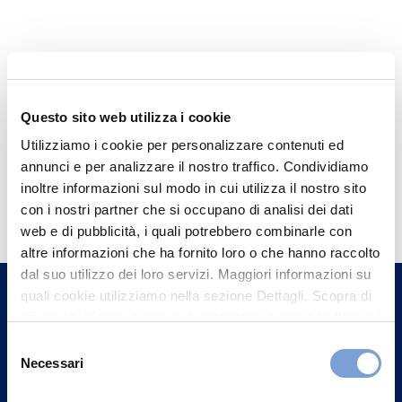
Questo sito web utilizza i cookie
Utilizziamo i cookie per personalizzare contenuti ed
annunci e per analizzare il nostro traffico. Condividiamo
Hai bisogno di
inoltre informazioni sul modo in cui utilizza il nostro sito
con i nostri partner che si occupano di analisi dei dati
informazioni?
web e di pubblicità, i quali potrebbero combinarle con
Trova l'Agenzia più vicina a te e parla con
altre informazioni che ha fornito loro o che hanno raccolto
un nostro Agente.
dal suo utilizzo dei loro servizi. Maggiori informazioni su
quali cookie utilizziamo nella sezione Dettagli. Scopra di
più su chi siamo, come può contattarci e come trattiamo i
Contattaci
dati personali nella nostra Informativa sulla privacy che
Selezione
può trovare nel footer del sito nella sezione "Informativa
Necessari
del
Privacy del sito".
consenso