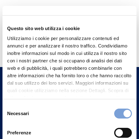
Questo sito web utilizza i cookie
Utilizziamo i cookie per personalizzare contenuti ed
Hai bisogno di
annunci e per analizzare il nostro traffico. Condividiamo
informazioni?
inoltre informazioni sul modo in cui utilizza il nostro sito
con i nostri partner che si occupano di analisi dei dati
Trova l'Agenzia più vicina a te e parla con
web e di pubblicità, i quali potrebbero combinarle con
un nostro Agente.
altre informazioni che ha fornito loro o che hanno raccolto
dal suo utilizzo dei loro servizi. Maggiori informazioni su
Contattaci
quali cookie utilizziamo nella sezione Dettagli. Scopra di
più su chi siamo, come può contattarci e come trattiamo i
dati personali nella nostra Informativa sulla privacy che
Selezione
può trovare nel footer del sito nella sezione "Informativa
Necessari
del
Privacy del sito".
consenso
Preferenze