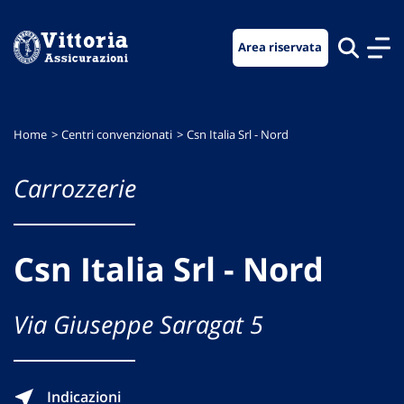
Vai
Vai
Vai
al
al
al
Area riservata
menu
contenuto
footer
di
principale
navigazione
Home
Centri convenzionati
Csn Italia Srl - Nord
Carrozzerie
Csn Italia Srl - Nord
Via Giuseppe Saragat 5
Indicazioni