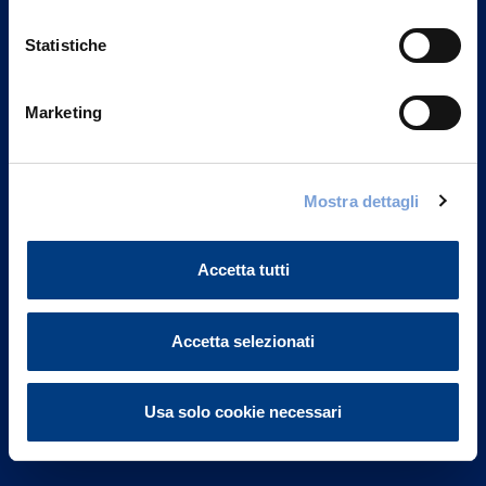
Statistiche
Marketing
Vittoria Assicurazioni S.p.A.
Via Ignazio Gardella, 2
Mostra dettagli
20149 Milano
Part. IVA 01329510158
Accetta tutti
FAQ
Governance
Accetta selezionati
Investor Relations
Usa solo cookie necessari
Altre informazioni