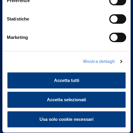
Preferenze
Statistiche
Marketing
Vittoria Assicurazioni S.p.A.
Mostra dettagli
Via Ignazio Gardella, 2
20149 Milano
Part. IVA 01329510158
Accetta tutti
FAQ
Accetta selezionati
Governance
Usa solo cookie necessari
Investor Relations