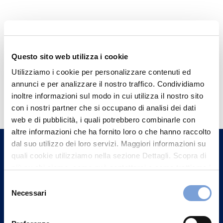
Questo sito web utilizza i cookie
Utilizziamo i cookie per personalizzare contenuti ed
annunci e per analizzare il nostro traffico. Condividiamo
Hai bisogno di
inoltre informazioni sul modo in cui utilizza il nostro sito
informazioni?
con i nostri partner che si occupano di analisi dei dati
web e di pubblicità, i quali potrebbero combinarle con
Trova l'Agenzia più vicina a te e parla con
altre informazioni che ha fornito loro o che hanno raccolto
un nostro Agente.
dal suo utilizzo dei loro servizi. Maggiori informazioni su
quali cookie utilizziamo nella sezione Dettagli. Scopra di
Contattaci
più su chi siamo, come può contattarci e come trattiamo i
dati personali nella nostra Informativa sulla privacy che
Selezione
può trovare nel footer del sito nella sezione "Informativa
Necessari
del
Privacy del sito".
consenso