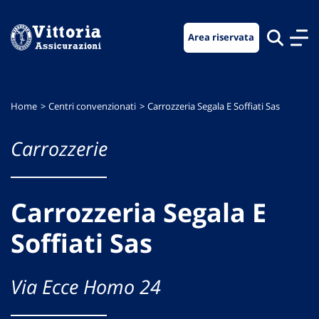
Vai
Vai
Vai
al
al
al
Area riservata
menu
contenuto
footer
di
principale
navigazione
Home
Centri convenzionati
Carrozzeria Segala E Soffiati Sas
Carrozzerie
Carrozzeria Segala E
Soffiati Sas
Via Ecce Homo 24