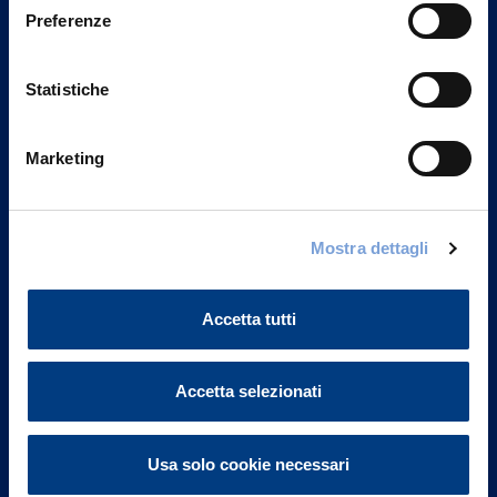
Preferenze
Statistiche
Marketing
Mostra dettagli
Vittoria Assicurazioni S.p.A.
Via Ignazio Gardella, 2
20149 Milano
Accetta tutti
Part. IVA 01329510158
FAQ
Accetta selezionati
Governance
Usa solo cookie necessari
Investor Relations