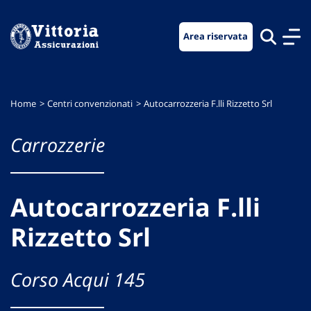
Vai
Vai
Vai
al
al
al
Area riservata
menu
contenuto
footer
di
principale
navigazione
Home
Centri convenzionati
Autocarrozzeria F.lli Rizzetto Srl
Carrozzerie
Autocarrozzeria F.lli
Rizzetto Srl
Corso Acqui 145