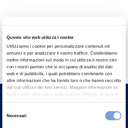
Questo sito web utilizza i cookie
Utilizziamo i cookie per personalizzare contenuti ed
annunci e per analizzare il nostro traffico. Condividiamo
Hai bisogno di
inoltre informazioni sul modo in cui utilizza il nostro sito
con i nostri partner che si occupano di analisi dei dati
informazioni?
web e di pubblicità, i quali potrebbero combinarle con
Trova l'Agenzia più vicina a te e parla con
altre informazioni che ha fornito loro o che hanno raccolto
un nostro Agente.
dal suo utilizzo dei loro servizi. Maggiori informazioni su
quali cookie utilizziamo nella sezione Dettagli. Scopra di
più su chi siamo, come può contattarci e come trattiamo i
Contattaci
dati personali nella nostra Informativa sulla privacy che
Selezione
può trovare nel footer del sito nella sezione "Informativa
Necessari
del
Privacy del sito".
consenso