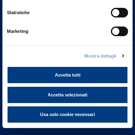
Statistiche
Marketing
Vittoria Assicurazioni S.p.A.
Via Ignazio Gardella, 2
Mostra dettagli
20149 Milano
Part. IVA 01329510158
Accetta tutti
FAQ
Governance
Accetta selezionati
Investor Relations
Usa solo cookie necessari
Altre informazioni