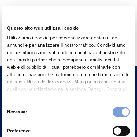
Questo sito web utilizza i cookie
Utilizziamo i cookie per personalizzare contenuti ed
Hai bisogno di
annunci e per analizzare il nostro traffico. Condividiamo
informazioni?
inoltre informazioni sul modo in cui utilizza il nostro sito
con i nostri partner che si occupano di analisi dei dati
Trova l'Agenzia più vicina a te e parla con
web e di pubblicità, i quali potrebbero combinarle con
un nostro Agente.
altre informazioni che ha fornito loro o che hanno raccolto
dal suo utilizzo dei loro servizi. Maggiori informazioni su
Contattaci
quali cookie utilizziamo nella sezione Dettagli. Scopra di
più su chi siamo, come può contattarci e come trattiamo i
dati personali nella nostra Informativa sulla privacy che
Selezione
può trovare nel footer del sito nella sezione "Informativa
Necessari
del
Privacy del sito".
consenso
Preferenze