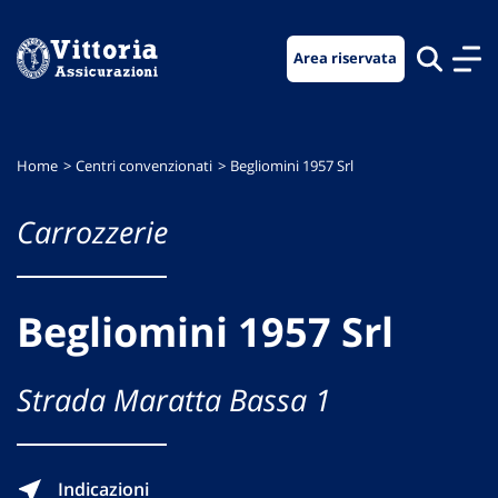
Vai
Vai
Vai
al
al
al
Area riservata
menu
contenuto
footer
di
principale
navigazione
Home
Centri convenzionati
Begliomini 1957 Srl
Carrozzerie
Begliomini 1957 Srl
Strada Maratta Bassa 1
Indicazioni