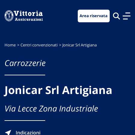
Vai
Vai
Vai
al
al
al
Area riservata
menu
contenuto
footer
di
principale
navigazione
Home
Centri convenzionati
Jonicar Srl Artigiana
Carrozzerie
Jonicar Srl Artigiana
Via Lecce Zona Industriale
Indicazioni