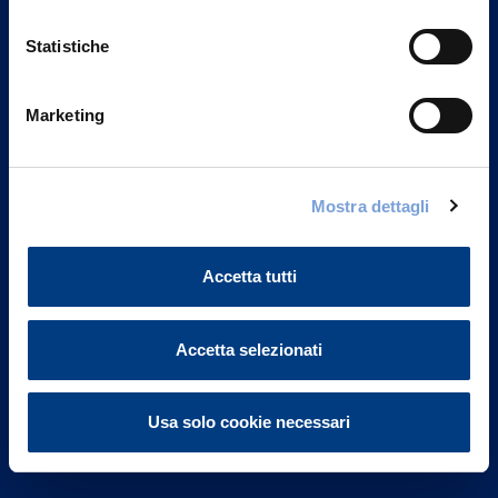
Statistiche
Marketing
Vittoria Assicurazioni S.p.A.
Via Ignazio Gardella, 2
Mostra dettagli
20149 Milano
Part. IVA 01329510158
Accetta tutti
FAQ
Governance
Accetta selezionati
Investor Relations
Usa solo cookie necessari
Altre informazioni