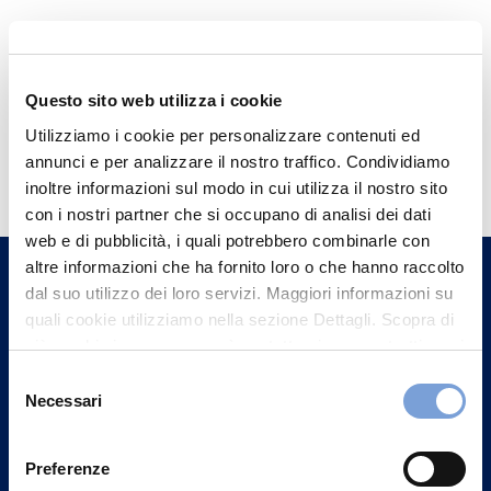
Questo sito web utilizza i cookie
Utilizziamo i cookie per personalizzare contenuti ed
Hai bisogno di
annunci e per analizzare il nostro traffico. Condividiamo
informazioni?
inoltre informazioni sul modo in cui utilizza il nostro sito
con i nostri partner che si occupano di analisi dei dati
Trova l'Agenzia più vicina a te e parla con
web e di pubblicità, i quali potrebbero combinarle con
un nostro Agente.
altre informazioni che ha fornito loro o che hanno raccolto
dal suo utilizzo dei loro servizi. Maggiori informazioni su
Contattaci
quali cookie utilizziamo nella sezione Dettagli. Scopra di
più su chi siamo, come può contattarci e come trattiamo i
dati personali nella nostra Informativa sulla privacy che
Selezione
può trovare nel footer del sito nella sezione "Informativa
Necessari
del
Privacy del sito".
consenso
Preferenze