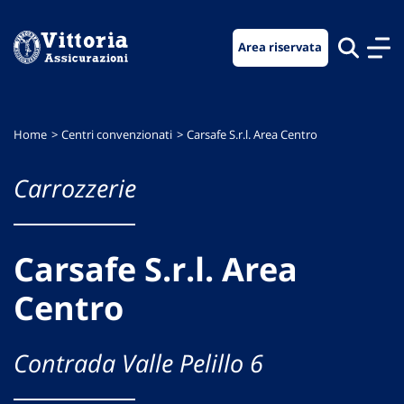
Vai
Vai
Vai
al
al
al
Area riservata
menu
contenuto
footer
di
principale
navigazione
Home
Centri convenzionati
Carsafe S.r.l. Area Centro
Carrozzerie
Carsafe S.r.l. Area
Centro
Contrada Valle Pelillo 6