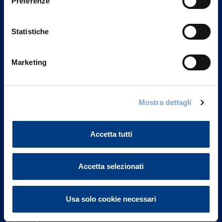
Preferenze
Statistiche
Marketing
Vittoria Assicurazioni S.p.A.
Mostra dettagli
Via Ignazio Gardella, 2
20149 Milano
Part. IVA 01329510158
Accetta tutti
FAQ
Accetta selezionati
Governance
Usa solo cookie necessari
Investor Relations